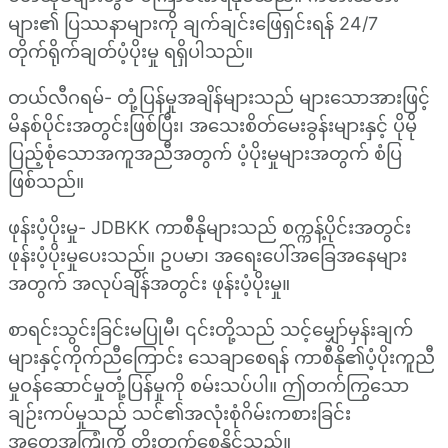
များ၏ ပြဿနာများကို ချက်ချင်းဖြေရှင်းရန် 24/7
တိုက်ရိုက်ချတ်ပံ့ပိုးမှု ရရှိပါသည်။
တယ်လီဂရမ်- တုံ့ပြန်မှုအချိန်များသည် များသောအားဖြင့်
မိနစ်ပိုင်းအတွင်းဖြစ်ပြီး၊ အသေးစိတ်မေးခွန်းများနှင့် ပိုမို
ပြည့်စုံသောအကူအညီအတွက် ပံ့ပိုးမှုများအတွက် စံပြ
ဖြစ်သည်။
ဖုန်းပံ့ပိုးမှု- JDBKK ကာစီနိုများသည် စက္ကန့်ပိုင်းအတွင်း
ဖုန်းပံ့ပိုးမှုပေးသည်။ ဥပမာ၊ အရေးပေါ်အခြေအနေများ
အတွက် အလုပ်ချိန်အတွင်း ဖုန်းပံ့ပိုးမှု။
စာရင်းသွင်းခြင်းမပြုမီ၊ ၎င်းတို့သည် သင့်မျှော်မှန်းချက်
များနှင့်ကိုက်ညီကြောင်း သေချာစေရန် ကာစီနို၏ပံ့ပိုးကူညီ
မှုဝန်ဆောင်မှုတုံ့ပြန်မှုကို စမ်းသပ်ပါ။ ဤတက်ကြွသော
ချဉ်းကပ်မှုသည် သင်၏အလုံးစုံဂိမ်းကစားခြင်း
အတွေ့အကြုံကို တိုးတက်စေနိုင်သည်။