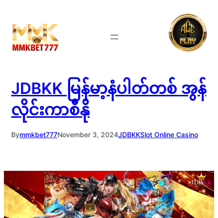
Skip
to
content
JDBKK မြန်မာ့နံပါတ်တစ် အွန်
လိုင်းကာစီနို
By
mmkbet777
November 3, 2024
JDBKK
Slot Online Casino