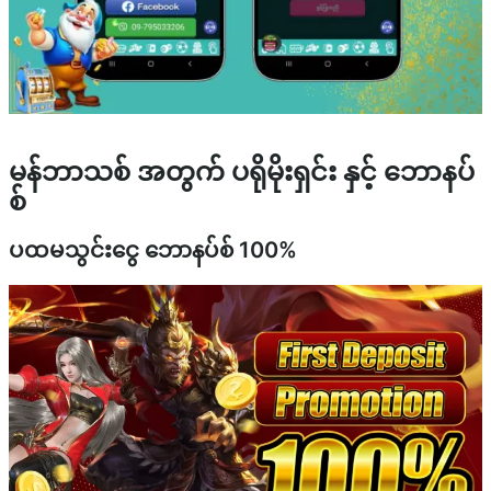
မန်ဘာသစ် အတွက် ပရိုမိုးရှင်း နှင့် ဘောနပ်
စ်
ပထမသွင်းငွေ ဘောနပ်စ် 100%