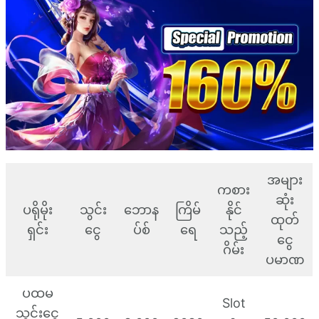
အများ
ကစား
ဆုံး
ပရိုမိုး
သွင်း
ဘောန
ကြိမ်
နိုင်
ထုတ်
ရှင်း
ငွေ
ပ်စ်
ရေ
သည့်
ငွေ
ဂိမ်း
ပမာဏ
ပထမ
Slot
သွင်းငွေ