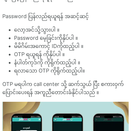
Password ပြန်လည်ရယူရန် အဆင့်ဆင့်
လော့အင်သို့သွားပါ ။
Password မေ့ခြင်းကိုနှိပ်ပါ ။
မိမိဂိမ်းအကောင့် IDကိုထည့်ပါ ။
OTP ရယူရန် ကိုနှိပ်ပါ ။
နံပါတ်ကုဒ်ကို ကိုရိုက်ထည့်ပါ ။
ရလာသော OTP ကိုရိုက်ထည့်ပါ။
OTP မရပါက call center သို့ ဆက်သွယ် ပြီး စကားဝှက်
ပြောင်းပေးရန် အကူညီတောင်းခံနိုင်ပါသည် ။