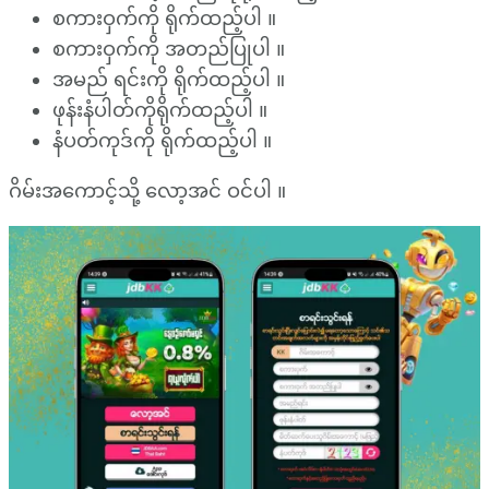
စကားဝှက်ကို ရိုက်ထည့်ပါ ။
စကားဝှက်ကို အတည်ပြုပါ ။
အမည် ရင်းကို ရိုက်ထည့်ပါ ။
ဖုန်းနံပါတ်ကိုရိုက်ထည့်ပါ ။
နံပတ်ကုဒ်ကို ရိုက်ထည့်ပါ ။
ဂိမ်းအကောင့်သို့ လော့အင် ဝင်ပါ ။