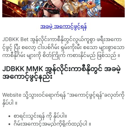
အခမဲ့ အကောင့်ဖွင့်ရန်
JDBKK Bet အွန်လိုင်းကာစီနိုတွင်လွယ်ကူစွာ ဖရီးအကော
င့်ဖွင့် ပြီး စလော့ ငါးပစ်ဂိမ်း ရှမ်းကိုးမီး စသော များစွာသော
ကာစီနိုဂိမ်း များကို စိတ်ကြိုက် ကစားနိုင်မည် ဖြစ်သည် ။
JDBKK MMK အွန်လိုင်းကာစီနိုတွင် အခမဲ့
အကောင့်ဖွင့်နည်း
Website သို့သွားဝင်ရောက်ရန် “အကောင့်ဖွင့်ရန်”ခလုတ်ကို
နှိပ်ပါ ။
စာရင်းသွင်းရန် ကို နှိပ်ပါ။
ဂိမ်းအကောင့်အမည်ကိုရိုက်ထည့်ပါ ။