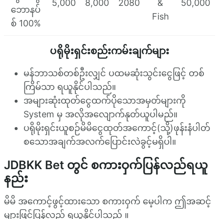
5,000
8,000
2080
&
50,000
ဘောနပ်
Fish
စ် 100%
ပရိုမိုးရှင်းစည်းကမ်းချက်များ
မန်ဘာသစ်တစ်ဦးလျှင် ပထမဆုံးသွင်းငွေဖြင့် တစ်
ကြိမ်သာ ရယူနိုင်ပါသည်။
အများဆုံးထုတ်ငွေထက်ပိုသောအမှတ်များကို
System မှ အလိုအလျောက်နုတ်ယူပါမည်။
ပရိုမိုးရှင်းယူစဉ်မိမိငွေထုတ်အကောင့်(သို့)ဖုန်းနံပါတ်
စသောအချက်အလက်ပြောင်းလဲခွင့်မရှိပါ။
JDBKK Bet တွင် စကားဝှက်ပြန်လည်ရယူ
နည်း
မိမိ အကောင့်ဖွင့်ထားသော စကားဝှက် မေ့ပါက ဤအဆင့်
များဖြင့်ပြန်လည် ရယူနိုင်ပါသည် ။