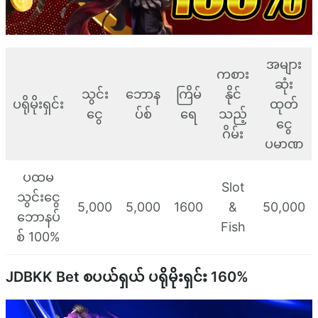
အများ
ကစား
ဆုံး
သွင်း
ဘောန
ကြိမ်
နိုင်
ပရိုမိုးရှင်း
ထုတ်
ငွေ
ပ်စ်
ရေ
သည့်
ငွေ
ဂိမ်း
ပမာဏ
ပထမ
Slot
သွင်းငွေ
5,000
5,000
1600
&
50,000
ဘောနပ်
Fish
စ် 100%
JDBKK Bet စပယ်ရှယ် ပရိုမိုးရှင်း 160%