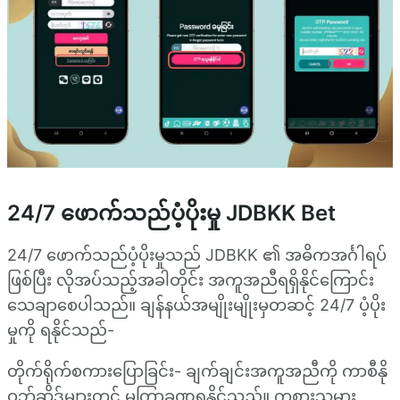
24/7 ဖောက်သည်ပံ့ပိုးမှု JDBKK Bet
24/7 ဖောက်သည်ပံ့ပိုးမှုသည် JDBKK ၏ အဓိကအင်္ဂါရပ်
ဖြစ်ပြီး လိုအပ်သည့်အခါတိုင်း အကူအညီရရှိနိုင်ကြောင်း
သေချာစေပါသည်။ ချန်နယ်အမျိုးမျိုးမှတဆင့် 24/7 ပံ့ပိုး
မှုကို ရနိုင်သည်-
တိုက်ရိုက်စကားပြောခြင်း- ချက်ချင်းအကူအညီကို ကာစီနို
ဝဘ်ဆိုဒ်များတွင် မကြာခဏရနိုင်သည်။ ကစားသမား