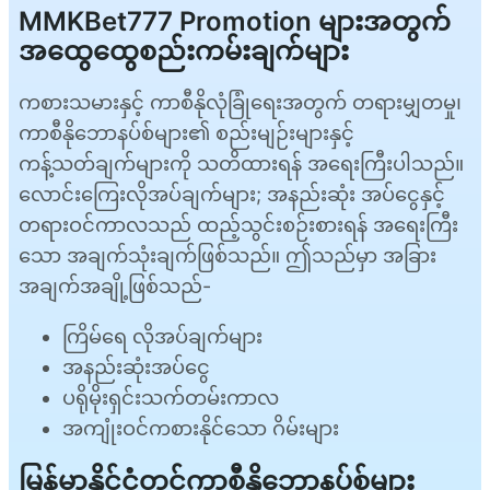
MMKBet777 Promotion များအတွက်
အထွေထွေစည်းကမ်းချက်များ
ကစားသမားနှင့် ကာစီနိုလုံခြုံရေးအတွက် တရားမျှတမှု၊
ကာစီနိုဘောနပ်စ်များ၏ စည်းမျဉ်းများနှင့်
ကန့်သတ်ချက်များကို သတိထားရန် အရေးကြီးပါသည်။
လောင်းကြေးလိုအပ်ချက်များ; အနည်းဆုံး အပ်ငွေနှင့်
တရားဝင်ကာလသည် ထည့်သွင်းစဉ်းစားရန် အရေးကြီး
သော အချက်သုံးချက်ဖြစ်သည်။ ဤသည်မှာ အခြား
အချက်အချို့ဖြစ်သည်-
ကြိမ်ရေ လိုအပ်ချက်များ
အနည်းဆုံးအပ်ငွေ
ပရိုမိုးရှင်းသက်တမ်းကာလ
အကျုံးဝင်ကစားနိုင်သော ဂိမ်းများ
မြန်မာနိုင်ငံတွင်ကာစီနိုဘောနပ်စ်များ