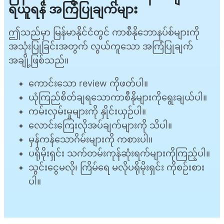
ရယူရန် အကြံပြုချက်များ
ဤသည်မှာ မြန်မာနိုင်ငံတွင် ကာစီနိုဘောနပ်စ်များကို
အသုံးပြုခြင်းအတွက် လွယ်ကူသော အကြံပြုချက်
အချို့ဖြစ်သည်။
ကောင်းသော review ကိုဖတ်ပါ။
ယုံကြည်စိတ်ချရသောကာစီနိုများကိုရွေးချယ်ပါ။
ကမ်းလှမ်းမှုများကို နှိုင်းယှဉ်ပါ။
လောင်းကြေးလိုအပ်ချက်များကို သိပါ။
မှန်ကန်သောဂိမ်းများကို ကစားပါ။
ပရိုမိုးရှင်း သက်တမ်းကုန်ဆုံးရက်များကိုကြည့်ပါ။
သွင်းငွေမလို၊ ကြိမ်ရေ မလိုပရိုမိုးရှင်း ကိုစဉ်းစား
ပါ။