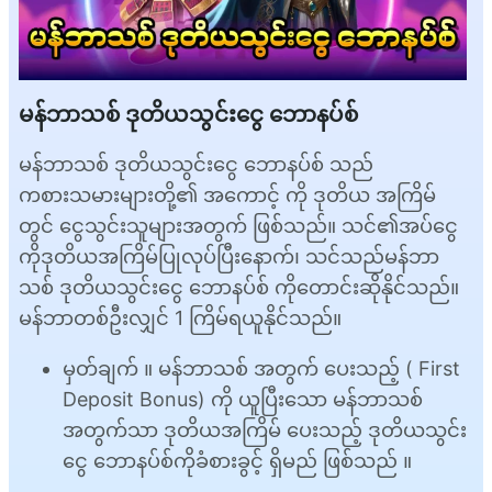
မန်ဘာသစ် ဒုတိယသွင်းငွေ ဘောနပ်စ်
မန်ဘာသစ် ဒုတိယသွင်းငွေ ဘောနပ်စ် သည်
ကစားသမားများတို့၏ အကောင့် ကို ဒုတိယ အကြိမ်
တွင် ငွေသွင်းသူများအတွက် ဖြစ်သည်။ သင်၏အပ်ငွေ
ကိုဒုတိယအကြိမ်ပြုလုပ်ပြီးနောက်၊ သင်သည်မန်ဘာ
သစ် ဒုတိယသွင်းငွေ ဘောနပ်စ် ကိုတောင်းဆိုနိုင်သည်။
မန်ဘာတစ်ဦးလျှင် 1 ကြိမ်ရယူနိုင်သည်။
မှတ်ချက် ။ မန်ဘာသစ် အတွက် ပေးသည့် ( First
Deposit Bonus) ကို ယူပြီးသော မန်ဘာသစ်
အတွက်သာ ဒုတိယအကြိမ် ပေးသည့် ဒုတိယသွင်း
ငွေ ဘောနပ်စ်ကိုခံစားခွင့် ရှိမည် ဖြစ်သည် ။