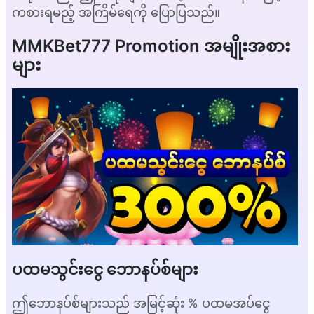
ကစားရမည့် အကြိမ်ရေကို ပြောပြသည်။
MMKBet777 Promotion အမျိုးအစား
များ
ပထမသွင်းငွေ ဘောနပ်စ်များ
ဤဘောနပ်စ်များသည် အမြင့်ဆုံး % ပထမအပ်ငွေ