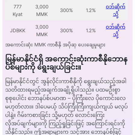
777
3,000
ဝဘ်ဆိုက်
300%
1.2%
Kyat
MMK
သို့
3,000
ဝဘ်ဆိုက်
JDBKK
300%
1.2%
MMK
သို့
အကောင်းဆုံး MMK ကာစီနို အပိုဆု ပေးချေမှုများ
မြန်မာနိုင်ငံရှိ အကောင်းဆုံးကာစီနိုဘောန
ပ်စ်များကို ရွေးချယ်ခြင်း။
မြန်မာနိုင်ငံတွင် အွန်လိုင်းကာစီနိုကို ရွေးချယ်သည့်အခါ
သတိထားရမည့်အချက်အချို့ရှိပါသည်။ ပထမဦးစွာ
စုစုပေါင်း ဘောနပ်စ်ပမာဏ – ပိုကြီးလေ ပိုကောင်းလေ
မဟုတ်လား။ ဒါပေမယ့် သိပ်ကြီးကြီးကျယ်ကျယ် မလုပ်
ပါနဲ့။ ဂိမ်းကစားခြင်း သို့မဟုတ် လောင်းကြေး
လိုအပ်ချက်များကို ကြည့်ရှုခြင်းဖြင့် အကြောင်းရင်းကို
သိနိုင်သည်။ ဤအရာများက သင့်အား ဘောနပ်စ်ဖြင့်