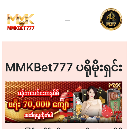
Skip
to
content
MMKBet777 ပရိုမိုးရှင်း