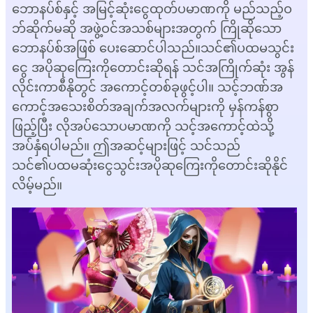
ဘောနပ်စ်နှင့် အမြင့်ဆုံးငွေထုတ်ပမာဏကို မည်သည့်ဝ
ဘ်ဆိုက်မဆို အဖွဲ့ဝင်အသစ်များအတွက် ကြိုဆိုသော
ဘောနပ်စ်အဖြစ် ပေးဆောင်ပါသည်။သင်၏ပထမသွင်း
ငွေ အပိုဆုကြေးကိုတောင်းဆိုရန် သင်အကြိုက်ဆုံး အွန်
လိုင်းကာစီနိုတွင် အကောင့်တစ်ခုဖွင့်ပါ။ သင့်ဘဏ်အ
ကောင့်အသေးစိတ်အချက်အလက်များကို မှန်ကန်စွာ
ဖြည့်ပြီး လိုအပ်သောပမာဏကို သင့်အကောင့်ထဲသို့
အပ်နှံရပါမည်။ ဤအဆင့်များဖြင့် သင်သည်
သင်၏ပထမဆုံးငွေသွင်းအပိုဆုကြေးကိုတောင်းဆိုနိုင်
လိမ့်မည်။