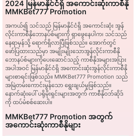
2024 မြန်မာနိုင်ငံရှိ အကောင်းဆုံးကာစီနို
MMKBet777 Promotion
အကယ်၍ သင်သည် မြန်မာနိုင်ငံရှိ အကောင်းဆုံး အွန်
လိုင်းကာစီနိုဘောနပ်စ်များကို ရှာဖွေနေပါက၊ သင်သည်
နေရာမှန်သို့ ရောက်ရှိလာပြီဖြစ်သည်။ အောက်တွင်
ဖော်ပြထားသည်မှာ အမျိုးမျိုးသောအွန်လိုင်းကာစီနို
ဘောနပ်စ်များကိုပေးဆောင်သည့် ကာစီနိုအများအပြား
အပါအဝင် မြန်မာနိုင်ငံရှိ အကောင်းဆုံးအွန်လိုင်းကာစီနို
များစာရင်းဖြစ်သည်။ MMKBet777 Promotion သည်
အမြဲတမ်းကောင်းမွန်သော ရွေးချယ်မှုဖြစ်သည်။
နောက်ဆုံးပေါ် ပရိုမိုးရှင်းများအတွက် ကာစီနိုဝဘ်ဆိုဒ်
ကို ထပ်မံစစ်ဆေးပါ။
MMKBet777 Promotion အတွက်
အကောင်းဆုံးကာစီနိုများ