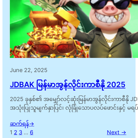
June 22, 2025
JDBAK မြန်မာအွန်လိုင်းကာစီနို 2025
2025 ခုနှစ်၏ အမျှော်လင့်ဆုံးမြန်မာအွန်လိုင်းကာစီနို
အသုံးပြုသူမျက်နှာပြင်၊ လုံခြုံသောပလပ်ဖောင်းနှင့် မရပ်မ
မုန်တိုင်းဖြင့်ရယူနေသည်။ JDBAK…
ဆက်ရန်
→
1
2
3
…
6
Next →