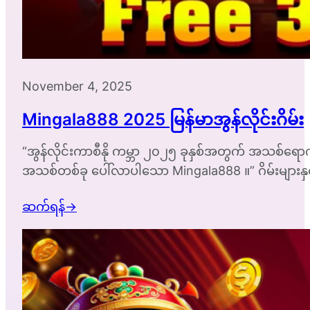
November 4, 2025
Mingala888 2025 မြန်မာအွန်လိုင်းဂိမ်း
“အွန်လိုင်းကာစီနို ကမ္ဘာ ၂၀၂၅ ခုနှစ်အတွက် အသစ်ရောက်ရ
အသစ်တစ်ခု ပေါ်လာပါသော Mingala888 ။” ဂိမ်းများနှင့် 
ဆက်ရန်
→