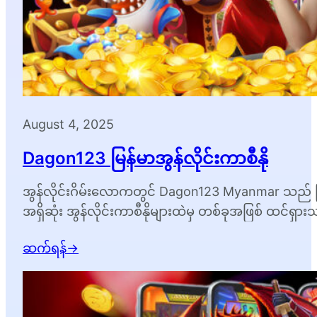
August 4, 2025
Dagon123 မြန်မာအွန်လိုင်းကာစီနို
အွန်လိုင်းဂိမ်းလောကတွင် Dagon123 Myanmar သည် မြန်
အရှိဆုံး အွန်လိုင်းကာစီနိုများထဲမှ တစ်ခုအဖြစ် ထင်ရှားသည
မှ ရက်ရက်ရောရော…
ဆက်ရန်
→