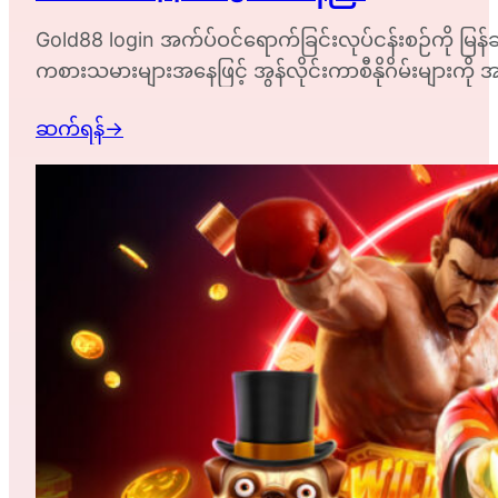
Gold88 login အက်ပ်ဝင်ရောက်ခြင်းလုပ်ငန်းစဉ်ကို မြန်ဆန
ကစားသမားများအနေဖြင့် အွန်လိုင်းကာစီနိုဂိမ်းများကို အ
ချက်သည် Gold88 အက်ပ်သို့…
ဆက်ရန်
→