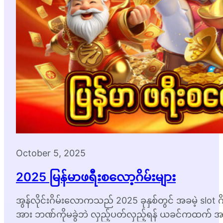
October 5, 2025
2025 မြန်မာဖရီးစလော့ဂိမ်းများ
အွန်လိုင်းဂိမ်းလောကသည် 2025 ခုနှစ်တွင် အခမဲ့ slot
အား ဘဏ်ကိုမခွဲဘဲ လှည့်ပတ်လှည့်ရန် ယခင်ကထက် အခွင