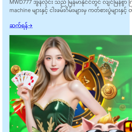
MWD777 အွန်လိုင်း သည် မြန်မာနိုင်ငံတွင် လျင်မြန်စွာ 
machine များနှင့် ငါးဖမ်းဂိမ်းများမှ ကတ်စားပွဲများနှင့
သည်။ သင်သည်…
ဆက်ရန်
→