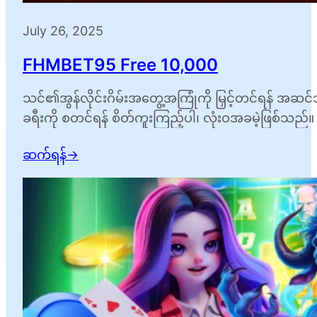
July 26, 2025
FHMBET95 Free 10,000
သင်၏အွန်လိုင်းဂိမ်းအတွေ့အကြုံကို မြှင့်တင်ရန် အဆင်သ
ခရီးကို စတင်ရန် စိတ်ကူးကြည့်ပါ၊ လုံးဝအခမဲ့ဖြစ
ကမ်းလှမ်းချက်တစ်ခုကို ထုတ်ပေးနေသောကြောင့်…
ဆက်ရန်
→