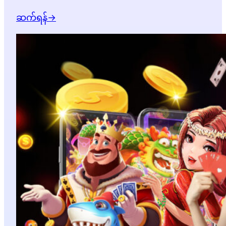
ဆက်ရန်
→