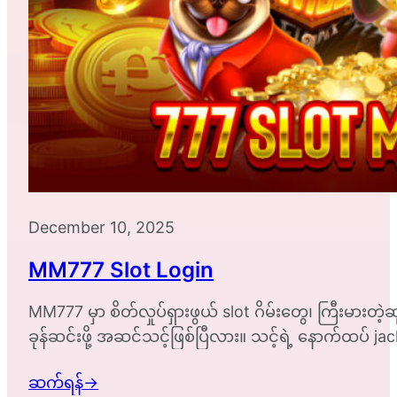
December 10, 2025
MM777 Slot Login
MM777 မှာ စိတ်လှုပ်ရှားဖွယ် slot ဂိမ်းတွေ၊ ကြီးမားတဲ့
ခုန်ဆင်းဖို့ အဆင်သင့်ဖြစ်ပြီလား။ သင့်ရဲ့ နောက်ထပ် jackp
ဆက်ရန်
→