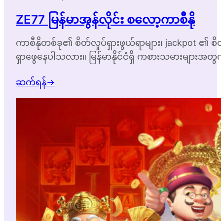
ZE77 မြန်မာအွန်လိုင်း စလော့ကာစီနို
ကာစီနိုတစ်ခု၏ စိတ်လှုပ်ရှားဖွယ်ရာများ၊ jackpot ၏ စိတ်လှ
ရှာဖွေနေပါသလား။ မြန်မာနိုင်ငံရှိ ကစားသမားများအတွ
ကြိုဆိုပါတယ်။ Ze77…
ဆက်ရန်
→