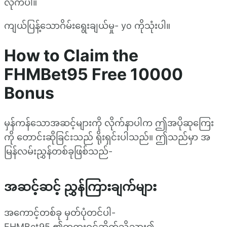
လိုက်ပါ။
ကျယ်ပြန့်သောဂိမ်းရွေးချယ်မှု- yo ကိုသုံးပါ။
How to Claim the
FHMBet95 Free 10000
Bonus
မှန်ကန်သောအဆင့်များကို လိုက်နာပါက ဤအပိုဆုကြေး
ကို တောင်းဆိုခြင်းသည် ရိုးရှင်းပါသည်။ ဤသည်မှာ အ
မြန်လမ်းညွှန်တစ်ခုဖြစ်သည်-
အဆင့်ဆင့် ညွှန်ကြားချက်များ
အကောင့်တစ်ခု မှတ်ပုံတင်ပါ-
FHMBet95 ၏တရားဝင်ဆိုက်သို့သွား၍