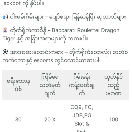
jackpot ကို နှိပ်ပါ။
ငါးဖမ်းဂိမ်းများ – ပျော်စရာ၊ မြန်ဆန်ပြီး ဆုလာဘ်များ
တိုက်ရိုက်ကာစီနို – Baccarat၊ Roulette၊ Dragon
Tiger နှင့် အခြားအရာများကို ကစားပါ။
အားကစားလောင်းကစား – တိုက်ရိုက်ဘောလုံး၊ ဘတ်စ
ကက်ဘောနှင့် esports တွင်လောင်းကစားပါ။
ကြိမ်ရေ
ဂိမ်းခန်း
ထုတ်နိုင်
ဖရီးဘောန
သတ်မှတ်
ကန့်သတ်ချ
သည့်
ပ်စ်
ချက်
က်
ပမာဏ
CQ9, FC,
JDB,PG
30
20 X
100
Slot &
Fish