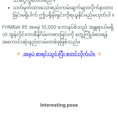
သာငွေလွှဲပေးပါမည် ။
သတ်မှတ်ထားသောစည်းကမ်းချက်များလိုက်နာထား
ခြင်းမရှိပါက် ဤပရိုမိုးရှင်းကိုရယူနိုင်မည်မဟုတ်ပါ ။
FHMBet 95 အခမဲ့ 10,000 ဘောနပ်စ်သည် အန္တရာယ်မရှိ
ဘဲ အွန်လိုင်းကာစီနိုဂိမ်းကစားခြင်းကို တွေ့ကြုံခံစားရန်
အကောင်းဆုံးနည်းလမ်းတစ်ခုဖြစ်သည်။
အခုပဲ စာရင်းသွင်းပြီး စတင်လိုက်ပါ။
Interesting pose