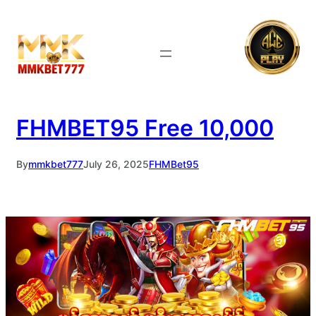
Skip
to
content
FHMBET95 Free 10,000
By
mmkbet777
July 26, 2025
FHMBet95