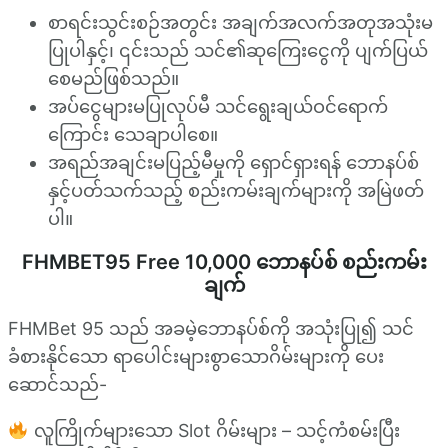
စာရင်းသွင်းစဉ်အတွင်း အချက်အလက်အတုအသုံးမ
ပြုပါနှင့်၊ ၎င်းသည် သင်၏ဆုကြေးငွေကို ပျက်ပြယ်
စေမည်ဖြစ်သည်။
အပ်ငွေများမပြုလုပ်မီ သင်ရွေးချယ်ဝင်ရောက်
ကြောင်း သေချာပါစေ။
အရည်အချင်းမပြည့်မီမှုကို ရှောင်ရှားရန် ဘောနပ်စ်
နှင့်ပတ်သက်သည့် စည်းကမ်းချက်များကို အမြဲဖတ်
ပါ။
FHMBET95 Free 10,000 ဘောနပ်စ် စည်းကမ်း
ချက်
FHMBet 95 သည် အခမဲ့ဘောနပ်စ်ကို အသုံးပြု၍ သင်
ခံစားနိုင်သော ရာပေါင်းများစွာသောဂိမ်းများကို ပေး
ဆောင်သည်-
လူကြိုက်များသော Slot ဂိမ်းများ – သင့်ကံစမ်းပြီး