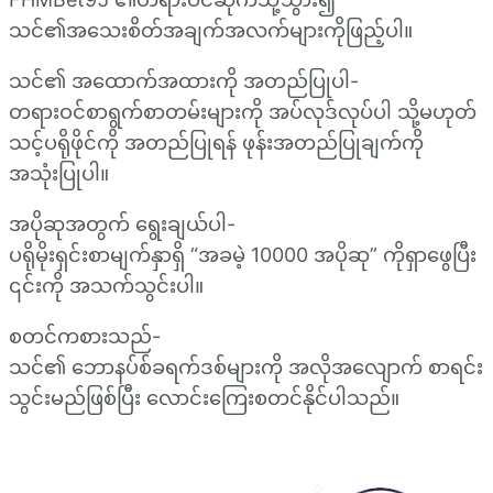
သင်၏အသေးစိတ်အချက်အလက်များကိုဖြည့်ပါ။
သင်၏ အထောက်အထားကို အတည်ပြုပါ-
တရားဝင်စာရွက်စာတမ်းများကို အပ်လုဒ်လုပ်ပါ သို့မဟုတ်
သင့်ပရိုဖိုင်ကို အတည်ပြုရန် ဖုန်းအတည်ပြုချက်ကို
အသုံးပြုပါ။
အပိုဆုအတွက် ရွေးချယ်ပါ-
ပရိုမိုးရှင်းစာမျက်နှာရှိ “အခမဲ့ 10000 အပိုဆု” ကိုရှာဖွေပြီး
၎င်းကို အသက်သွင်းပါ။
စတင်ကစားသည်-
သင်၏ ဘောနပ်စ်ခရက်ဒစ်များကို အလိုအလျောက် စာရင်း
သွင်းမည်ဖြစ်ပြီး လောင်းကြေးစတင်နိုင်ပါသည်။