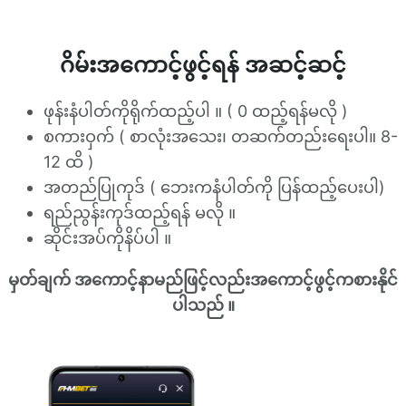
ဂိမ်းအကောင့်ဖွင့်ရန် အဆင့်ဆင့်
ဖုန်းနံပါတ်ကိုရိုက်ထည့်ပါ ။ ( 0 ထည့်ရန်မလို )
စကားဝှက် ( စာလုံးအသေး၊ တဆက်တည်းရေးပါ။ 8-
12 ထိ )
အတည်ပြုကုဒ် ( ဘေးကနံပါတ်ကို ပြန်ထည့်ပေးပါ)
ရည်ညွန်းကုဒ်ထည့်ရန် မလို ။
ဆိုင်းအပ်ကိုနိပ်ပါ ။
မှတ်ချက် အကောင့်နာမည်ဖြင့်လည်းအ‌ကောင့်ဖွင့်ကစားနိုင်
ပါသည် ။