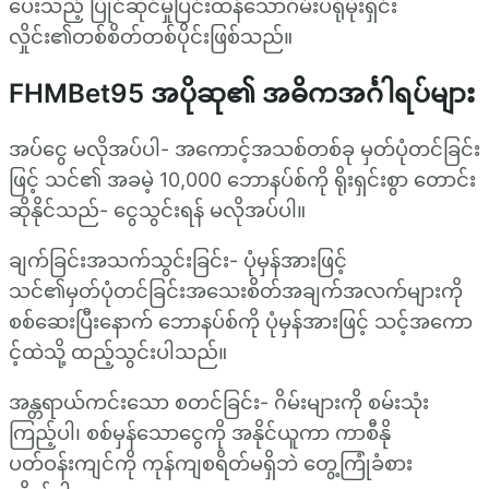
ပေးသည့် ပြိုင်ဆိုင်မှုပြင်းထန်သောဂိမ်းပရိုမိုးရှင်း
လှိုင်း၏တစ်စိတ်တစ်ပိုင်းဖြစ်သည်။
FHMBet95 အပိုဆု၏ အဓိကအင်္ဂါရပ်များ
အပ်ငွေ မလိုအပ်ပါ- အကောင့်အသစ်တစ်ခု မှတ်ပုံတင်ခြင်း
ဖြင့် သင်၏ အခမဲ့ 10,000 ဘောနပ်စ်ကို ရိုးရှင်းစွာ တောင်း
ဆိုနိုင်သည်- ငွေသွင်းရန် မလိုအပ်ပါ။
ချက်ခြင်းအသက်သွင်းခြင်း- ပုံမှန်အားဖြင့်
သင်၏မှတ်ပုံတင်ခြင်းအသေးစိတ်အချက်အလက်များကို
စစ်ဆေးပြီးနောက် ဘောနပ်စ်ကို ပုံမှန်အားဖြင့် သင့်အကော
င့်ထဲသို့ ထည့်သွင်းပါသည်။
အန္တရာယ်ကင်းသော စတင်ခြင်း- ဂိမ်းများကို စမ်းသုံး
ကြည့်ပါ၊ စစ်မှန်သောငွေကို အနိုင်ယူကာ ကာစီနို
ပတ်ဝန်းကျင်ကို ကုန်ကျစရိတ်မရှိဘဲ တွေ့ကြုံခံစား