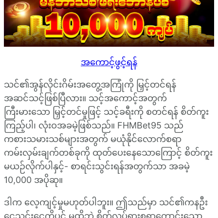
အကောင့်ဖွင့်ရန်
သင်၏အွန်လိုင်းဂိမ်းအတွေ့အကြုံကို မြှင့်တင်ရန်
အဆင်သင့်ဖြစ်ပြီလား။ သင့်အကောင့်အတွက်
ကြီးမားသော မြှင့်တင်မှုဖြင့် သင့်ခရီးကို စတင်ရန် စိတ်ကူး
ကြည့်ပါ၊ လုံးဝအခမဲ့ဖြစ်သည်။ FHMBet95 သည်
ကစားသမားသစ်များအတွက် မယုံနိုင်လောက်စရာ
ကမ်းလှမ်းချက်တစ်ခုကို ထုတ်ပေးနေသောကြောင့် စိတ်ကူး
မယဉ်လိုက်ပါနှင့်- စာရင်းသွင်းရန်အတွက်သာ အခမဲ့
10,000 အပိုဆု။
ဒါက လေ့ကျင့်မှုမဟုတ်ပါဘူး။ ဤသည်မှာ သင်၏ကနဦး
ငွေသွင်းငွေကိုပင် မထိဘဲ စိတ်လှုပ်ရှားစရာကောင်းသော