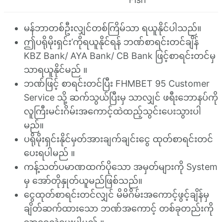
မန်ဘာတစ်ဦးလျှင်တစ်ကြိမ်သာ ရယူနိုင်ပါသည်။
ဤပရိုမိုးရှင်း’ကိုရယူနိုင်ရန် ဘဏ်စာရင်းတင်ချိန်
KBZ Bank/ AYA Bank/ CB Bank ဖြင့်စာရင်းတင်မှ
သာရယူနိုင်မည် ။
ဘဏ်ဖြင့် စာရင်းတင်ပြီး FHMBET 95 Customer
Service သို့ ဆက်သွယ်ပြီးမှ သာလျှင် ဖရီးဘောနပ်ကို
လူကြီးမင်းဂိမ်းအကောင့်ထဲထည့်သွင်းပေးသွားပါ
မည်။
ပရိုမိုးရှင်းနိုင်မှတ်အားချက်ချင်းငွေ ထုတ်စာရင်းတင်
ပေးရပါမည် ။
ကန့်သတ်ပမာဏထက်ပိုသော အမှတ်များကို System
မှ အော်တိုနှုတ်ယူမည်ဖြစ်သည်။
ငွေထုတ်စာရင်းတင်လျှင် မိမိဂိမ်းအကောင့်ဖွင့်ချိန်မှ
ချိတ်ဆက်ထားသော ဘဏ်အကောင့် တစ်ခုတည်းကို