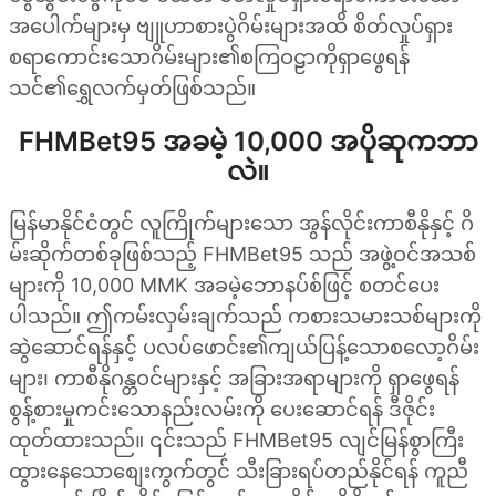
အပေါက်များမှ ဗျူဟာစားပွဲဂိမ်းများအထိ စိတ်လှုပ်ရှား
စရာကောင်းသောဂိမ်းများ၏စကြဝဠာကိုရှာဖွေရန်
သင်၏ရွှေလက်မှတ်ဖြစ်သည်။
FHMBet95 အခမဲ့ 10,000 အပိုဆုကဘာ
လဲ။
မြန်မာနိုင်ငံတွင် လူကြိုက်များသော အွန်လိုင်းကာစီနိုနှင့် ဂိ
မ်းဆိုက်တစ်ခုဖြစ်သည့် FHMBet95 သည် အဖွဲ့ဝင်အသစ်
များကို 10,000 MMK အခမဲ့ဘောနပ်စ်ဖြင့် စတင်ပေး
ပါသည်။ ဤကမ်းလှမ်းချက်သည် ကစားသမားသစ်များကို
ဆွဲဆောင်ရန်နှင့် ပလပ်ဖောင်း၏ကျယ်ပြန့်သောစလော့ဂိမ်း
များ၊ ကာစီနိုဂန္တဝင်များနှင့် အခြားအရာများကို ရှာဖွေရန်
စွန့်စားမှုကင်းသောနည်းလမ်းကို ပေးဆောင်ရန် ဒီဇိုင်း
ထုတ်ထားသည်။ ၎င်းသည် FHMBet95 လျင်မြန်စွာကြီး
ထွားနေသောစျေးကွက်တွင် သီးခြားရပ်တည်နိုင်ရန် ကူညီ