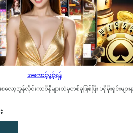
အကောင့်ဖွင့်ရန်
ာ့အွန်လိုင်းကာစီနိုများထဲမှတစ်ခုဖြစ်ပြီး ပရိုမိုးရှင်းများနှင
း