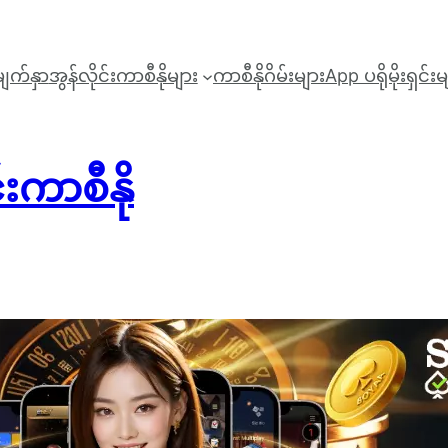
ျက်နှာ
အွန်လိုင်းကာစီနိုများ
ကာစီနိုဂိမ်းများ
App ‌‌
ပရိုမိုးရှင်း
းကာစီနို