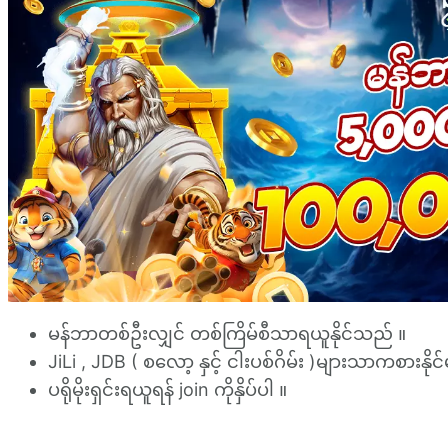
မန်ဘာတစ်ဦးလျှင် တစ်ကြိမ်စီသာရယူနိုင်သည် ။
JiLi , JDB ( စလော့ နှင့် ငါးပစ်ဂိမ်း )များသာကစားနို
ပရိုမိုးရှင်းရယူရန် join ကိုနှိပ်ပါ ။