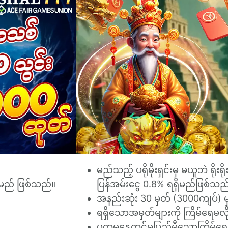
မည်သည့် ပရိုမိုးရှင်းမှ မယူဘဲ ရိုးရ
င်မည် ဖြစ်သည်။
ပြန်အမ်းငွေ 0.8% ရရှိမည်ဖြစ်သည
အနည်းဆုံး 30 မှတ် (3000ကျပ်) 
ရရှိသောအမှတ်များကို ကြိမ်ရေမလိ
ပထမနေ့တွင်မပြည့်မှီသောကြိမ်ရေမ