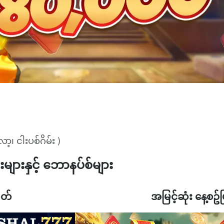
့၊ ငါးပစ်ဂိမ်း )
းများနှင့် ဘောနပ်စ်များ
ုတ်
အမြင့်ဆုံး နေ့စဥ