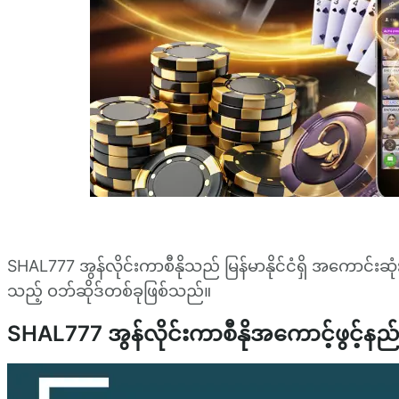
SHAL777 အွန်လိုင်းကာစီနိုသည် မြန်မာနိုင်ငံရှိ အကောင်းဆုံးစလေ
သည့် ဝဘ်ဆိုဒ်တစ်ခုဖြစ်သည်။
SHAL777 အွန်လိုင်းကာစီနိုအကောင့်ဖွင့်နည်