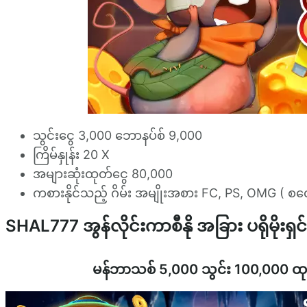
သွင်းငွေ 3,000 ဘောနပ်စ် 9,000
ကြိမ်နှုန်း 20 X
အများဆုံးထုတ်ငွေ 80,000
ကစားနိုင်သည့် ဂိမ်း အမျိုးအစား FC, PS, OMG ( စ‌လော
SHAL777 အွန်လိုင်းကာစီနို အခြား ပရိုမိုးရှင်
မန်ဘာသစ် 5,000 သွင်း 100,000 ထ