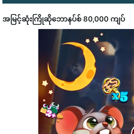
အမြင့်ဆုံးကြိုဆိုဘောနပ်စ် 80,000 ကျပ်