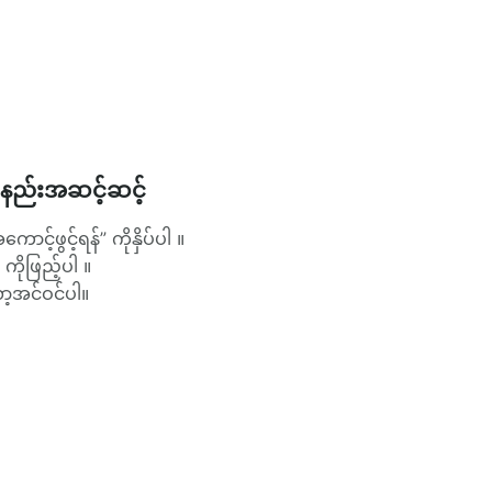
့်နည်းအဆင့်ဆင့်
င့်ဖွင့်ရန်” ကိုနှိပ်ပါ ။
ုဖြည့်ပါ ။
ော့အင်ဝင်ပါ။