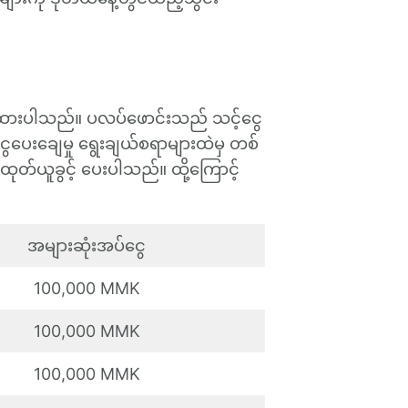
ာ်ပြထားပါသည်။ ပလပ်ဖောင်းသည် သင့်ငွေ
ွေပေးချေမှု ရွေးချယ်စရာများထဲမှ တစ်
တ်ယူခွင့် ပေးပါသည်။ ထို့ကြောင့်
အများဆုံးအပ်ငွေ
100,000 MMK
100,000 MMK
100,000 MMK