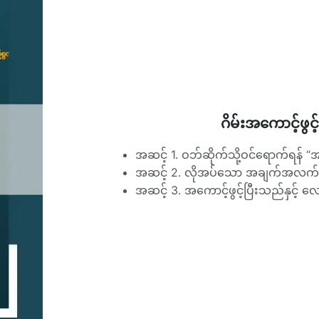
ဂိမ်းအကောင့်ဖွင
အဆင့် 1. ဝဘ်ဆိုက်သို့ဝင်ရောက်ရန် “အကော
အဆင့် 2. လိုအပ်သော အချက်အလက် ကိ
အဆင့် 3. အကောင့်ဖွင့်ပြီးသည်နှင့် လ