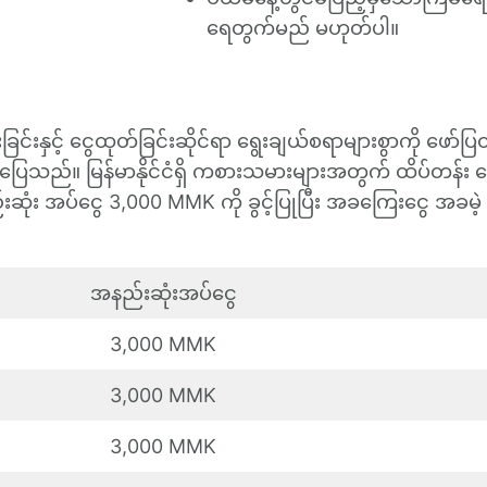
ရေတွက်မည် မဟုတ်ပါ။
ြင်းနှင့် ငွေထုတ်ခြင်းဆိုင်ရာ ရွေးချယ်စရာများစွာကို ဖေ
င်ပြေသည်။ မြန်မာနိုင်ငံရှိ ကစားသမားများအတွက် ထိပ်တန်း င
ပ်ငွေ 3,000 MMK ကို ခွင့်ပြုပြီး အခကြေးငွေ အခမဲ့ ထု
အနည်းဆုံးအပ်ငွေ
3,000 MMK
3,000 MMK
3,000 MMK