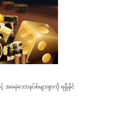
့် အခမဲ့ဘောနပ်စ်များစွာကို ရရှိနိုင်