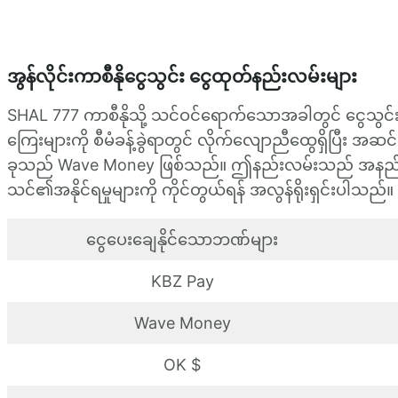
အွန်လိုင်းကာစီနိုငွေသွင်း ငွေထုတ်နည်းလမ်းများ
SHAL 777 ကာစီနိုသို့ သင်ဝင်ရောက်သောအခါတွင် ငွေသွင်းခ
ကြေးများကို စီမံခန့်ခွဲရာတွင် လိုက်လျောညီထွေရှိပြီး အဆ
ခုသည် Wave Money ဖြစ်သည်။ ဤနည်းလမ်းသည် အနည်းဆုံး အ
သင်၏အနိုင်ရမှုများကို ကိုင်တွယ်ရန် အလွန်ရိုးရှင်းပါသည်။
ငွေပေးချေနိုင်သောဘဏ်များ
KBZ Pay
Wave Money
OK $