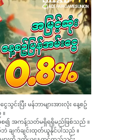
ိုးငွေသွင်းပြီး မန်ဘာများအားလုံး နေ့စဥ်
် ။
မှစ၍ အကန့်သတ်မရှိရရှိမည်ဖြစ်သည် ။
ုဘဲ ချက်ချင်းထုတ်ယူနိုင်ပါသည် ။
ျားကို ဒုတိယနေ့တွင်ထည့်သွင်း