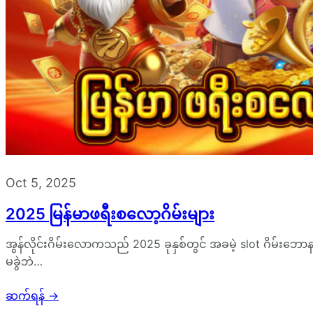
Oct 5, 2025
2025 မြန်မာဖရီးစလော့ဂိမ်းများ
အွန်လိုင်းဂိမ်းလောကသည် 2025 ခုနှစ်တွင် အခမဲ့ slot ဂိမ်းဘ
မခွဲဘဲ…
ဆက်ရန်
→