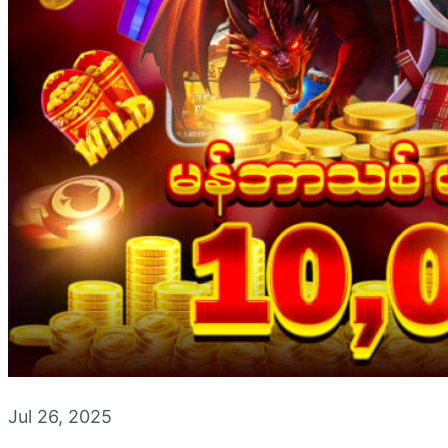
Jul 26, 2025