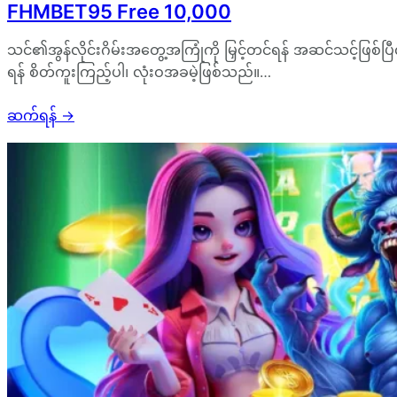
FHMBET95 Free 10,000
သင်၏အွန်လိုင်းဂိမ်းအတွေ့အကြုံကို မြှင့်တင်ရန် အဆင်သင့်ဖြစ်ပြ
ရန် စိတ်ကူးကြည့်ပါ၊ လုံးဝအခမဲ့ဖြစ်သည်။…
ဆက်ရန်
→