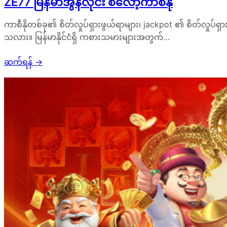
ZE77 မြန်မာအွန်လိုင်း စလော့ကာစီနို
ကာစီနိုတစ်ခု၏ စိတ်လှုပ်ရှားဖွယ်ရာများ၊ jackpot ၏ စိတ်လှုပ်ရှားမှ
သလား။ မြန်မာနိုင်ငံရှိ ကစားသမားများအတွက်…
ဆက်ရန်
→