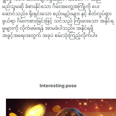
မည်သူမဆို ခံစားနိုင်သော ဂိမ်းအတွေ့အကြုံကို ပေး
ဆောင်သည်။ ရိုးရှင်းသော စည်းမျဉ်းများ နှင့် စိတ်လှုပ်ရှား
ဖွယ်ရာ ဂိမ်းကစားခြင်းဖြင့် သင်သည် ကြီးမားသော အနိုင်ရ
မှုများကို လိုက်ဖမ်းရန် အာမခံပါသည်။ အနိုင်ရဖို့
အခွင့်အရေးအတွက် အခုပဲ စမ်းသုံးကြည့်လိုက်ပါ။
Interesting pose