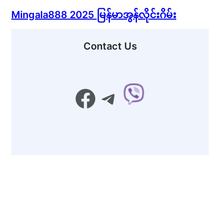
Mingala888 2025 မြန်မာအွန်လိုင်းဂိမ်း
Contact Us
Facebook
Telegram