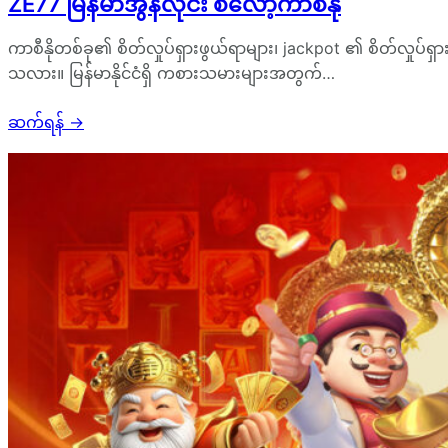
ZE77 မြန်မာအွန်လိုင်း စလော့ကာစီနို
ကာစီနိုတစ်ခု၏ စိတ်လှုပ်ရှားဖွယ်ရာများ၊ jackpot ၏ စိတ်လှုပ်ရှားမှ
သလား။ မြန်မာနိုင်ငံရှိ ကစားသမားများအတွက်…
ဆက်ရန်
→