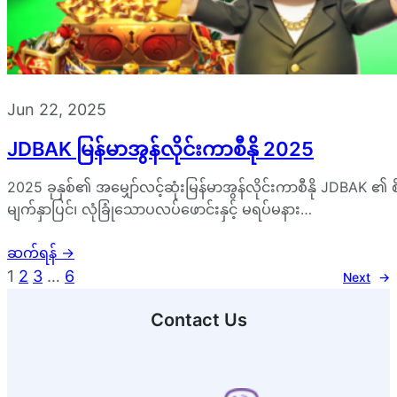
Jun 22, 2025
JDBAK မြန်မာအွန်လိုင်းကာစီနို 2025
2025 ခုနှစ်၏ အမျှော်လင့်ဆုံးမြန်မာအွန်လိုင်းကာစီနို JDBAK ၏ 
မျက်နှာပြင်၊ လုံခြုံသောပလပ်ဖောင်းနှင့် မရပ်မနား…
ဆက်ရန်
→
1
2
3
…
6
Next
→
Contact Us