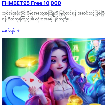
FHMBET95 Free 10,000
သင်၏အွန်လိုင်းဂိမ်းအတွေ့အကြုံကို မြှင့်တင်ရန် အဆင်သင့်ဖြစ်ပြ
ရန် စိတ်ကူးကြည့်ပါ၊ လုံးဝအခမဲ့ဖြစ်သည်။…
ဆက်ရန်
→