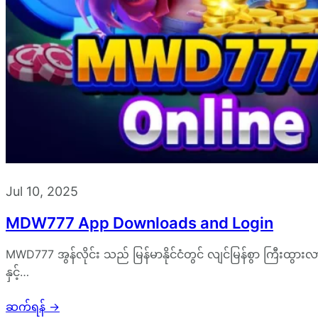
Jul 10, 2025
MDW777 App Downloads and Login
MWD777 အွန်လိုင်း သည် မြန်မာနိုင်ငံတွင် လျင်မြန်စွာ ကြီးထွား
နှင့်…
ဆက်ရန်
→