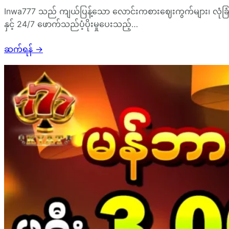
Inwa777 သည် ကျယ်ပြန့်သော လောင်းကစားဈေးကွက်များ၊ လုံခြု
နှင့် 24/7 ဖောက်သည်ပံ့ပိုးမှုပေးသည့်…
ဆက်ရန်
→