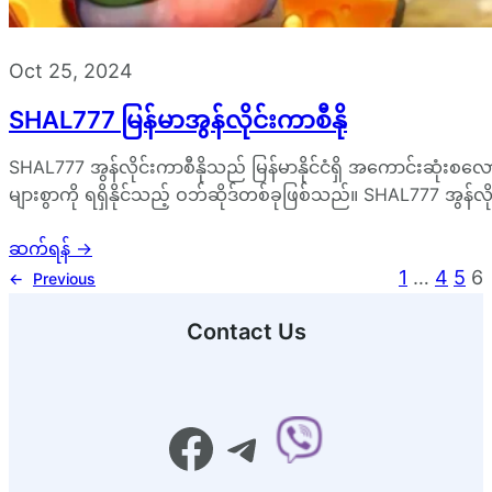
Oct 25, 2024
SHAL777 မြန်မာအွန်လိုင်းကာစီနို
SHAL777 အွန်လိုင်းကာစီနိုသည် မြန်မာနိုင်ငံရှိ အကောင်းဆုံးစလော့အွန
များစွာကို ရရှိနိုင်သည့် ဝဘ်ဆိုဒ်တစ်ခုဖြစ်သည်။ SHAL777 အွန်လိ
ဆက်ရန်
→
1
…
4
5
6
←
Previous
Contact Us
Facebook
Telegram