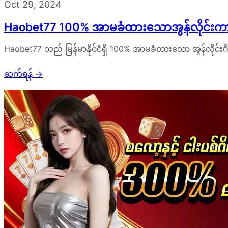
Oct 29, 2024
Haobet77 100% အာမခံထားသောအွန်လိုင်းကာစ
Haobet77 သည် မြန်မာနိုင်ငံရှိ 100% အာမခံထားသော အွန်လိုင်းဂ
ဆက်ရန်
→