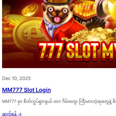
Dec 10, 2025
MM777 Slot Login
MM777 မှာ စိတ်လှုပ်ရှားဖွယ် slot ဂိမ်းတွေ၊ ကြီးမားတဲ့ဆုတွေနဲ့ စ
ဆက်ရန်
→