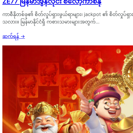
ZE77 မြန်မာအွန်လိုင်း စလော့ကာစီနို
ကာစီနိုတစ်ခု၏ စိတ်လှုပ်ရှားဖွယ်ရာများ၊ jackpot ၏ စိတ်လှုပ်ရှားမှ
သလား။ မြန်မာနိုင်ငံရှိ ကစားသမားများအတွက်…
ဆက်ရန်
→