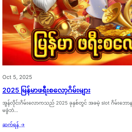
Oct 5, 2025
2025 မြန်မာဖရီးစလော့ဂိမ်းများ
အွန်လိုင်းဂိမ်းလောကသည် 2025 ခုနှစ်တွင် အခမဲ့ slot ဂိမ်းဘ
မခွဲဘဲ…
ဆက်ရန်
→