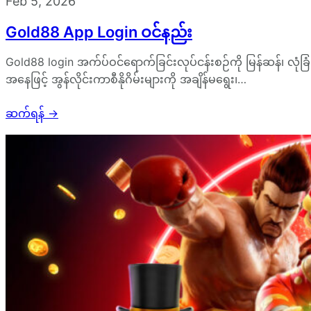
Feb 5, 2026
Gold88 App Login ဝင်နည်း
Gold88 login အက်ပ်ဝင်ရောက်ခြင်းလုပ်ငန်းစဉ်ကို မြန်ဆန်၊ လုံခ
အနေဖြင့် အွန်လိုင်းကာစီနိုဂိမ်းများကို အချိန်မရွေး၊…
ဆက်ရန်
→