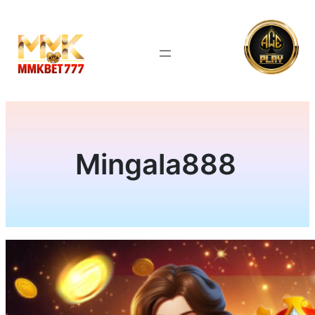
Mingala888