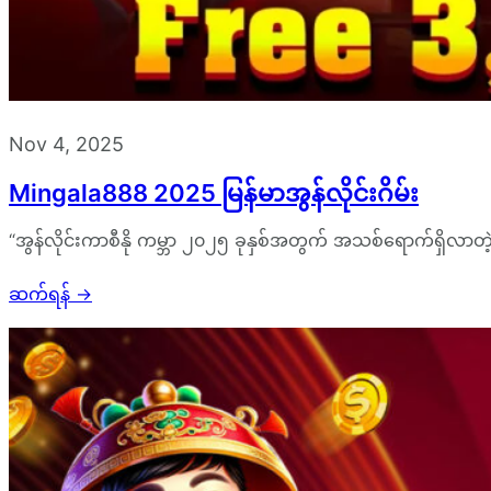
Nov 4, 2025
Mingala888 2025 မြန်မာအွန်လိုင်းဂိမ်း
“အွန်လိုင်းကာစီနို ကမ္ဘာ ၂၀၂၅ ခုနှစ်အတွက် အသစ်ရောက်ရှိလာတဲ့
ဆက်ရန်
→