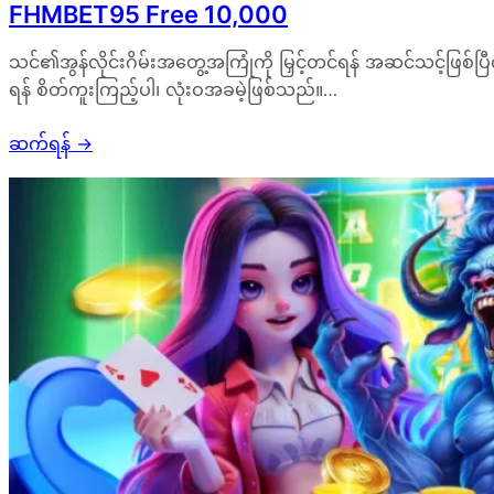
FHMBET95 Free 10,000
သင်၏အွန်လိုင်းဂိမ်းအတွေ့အကြုံကို မြှင့်တင်ရန် အဆင်သင့်ဖြစ်ပြ
ရန် စိတ်ကူးကြည့်ပါ၊ လုံးဝအခမဲ့ဖြစ်သည်။…
ဆက်ရန်
→