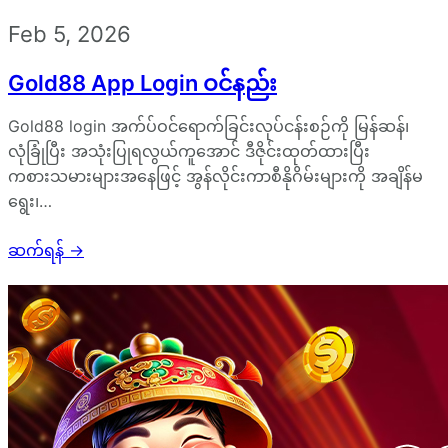
Feb 5, 2026
Gold88 App Login ဝင်နည်း
Gold88 login အက်ပ်ဝင်ရောက်ခြင်းလုပ်ငန်းစဉ်ကို မြန်ဆန်၊
လုံခြုံပြီး အသုံးပြုရလွယ်ကူအောင် ဒီဇိုင်းထုတ်ထားပြီး
ကစားသမားများအနေဖြင့် အွန်လိုင်းကာစီနိုဂိမ်းများကို အချိန်မ
ရွေး၊…
ဆက်ရန်
→