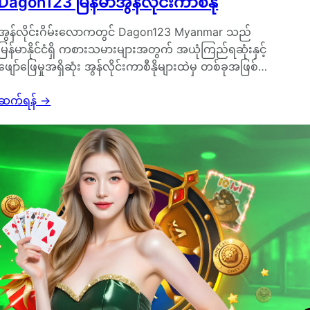
Dagon123 မြန်မာအွန်လိုင်းကာစီနို
အွန်လိုင်းဂိမ်းလောကတွင် Dagon123 Myanmar သည်
မြန်မာနိုင်ငံရှိ ကစားသမားများအတွက် အယုံကြည်ရဆုံးနှင့်
ဖျော်ဖြေမှုအရှိဆုံး အွန်လိုင်းကာစီနိုများထဲမှ တစ်ခုအဖြစ်…
ဆက်ရန်
→