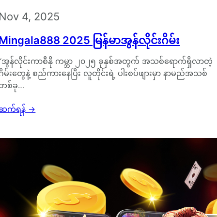
Nov 4, 2025
Mingala888 2025 မြန်မာအွန်လိုင်းဂိမ်း
“အွန်လိုင်းကာစီနို ကမ္ဘာ ၂၀၂၅ ခုနှစ်အတွက် အသစ်ရောက်ရှိလာတဲ့
ဂိမ်းတွေနဲ့ စည်ကားနေပြီး လူတိုင်းရဲ့ ပါးစပ်ဖျားမှာ နာမည်အသစ်
တစ်ခု…
ဆက်ရန်
→