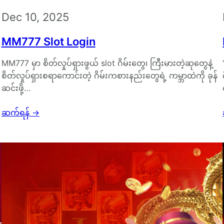
Dec 10, 2025
MM777 Slot Login
MM777 မှာ စိတ်လှုပ်ရှားဖွယ် slot ဂိမ်းတွေ၊ ကြီးမားတဲ့ဆုတွေနဲ့
စိတ်လှုပ်ရှားစရာကောင်းတဲ့ ဂိမ်းကစားနည်းတွေရဲ့ ကမ္ဘာထဲကို ခုန်
ဆင်းဖို့…
ဆက်ရန်
→