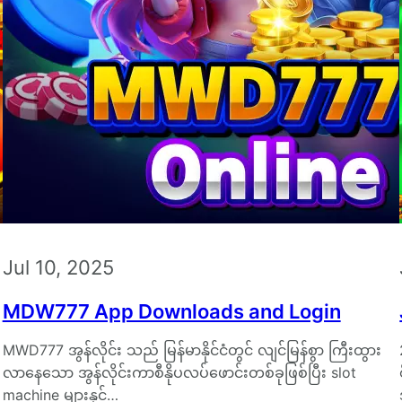
Jul 10, 2025
MDW777 App Downloads and Login
MWD777 အွန်လိုင်း သည် မြန်မာနိုင်ငံတွင် လျင်မြန်စွာ ကြီးထွား
လာနေသော အွန်လိုင်းကာစီနိုပလပ်ဖောင်းတစ်ခုဖြစ်ပြီး slot
machine များနှင့်…