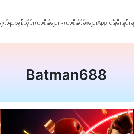
ျက်နှာ
အွန်လိုင်းကာစီနိုများ
ကာစီနိုဂိမ်းများ
App ‌‌
ပရိုမိုးရှင်း
Batman688