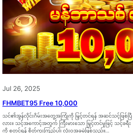
Jul 26, 2025
FHMBET95 Free 10,000
သင်၏အွန်လိုင်းဂိမ်းအတွေ့အကြုံကို မြှင့်တင်ရန် အဆင်သင့်ဖြစ်ပြီ
လား။ သင့်အကောင့်အတွက် ကြီးမားသော မြှင့်တင်မှုဖြင့် သင့်ခရီး
ကို စတင်ရန် စိတ်ကူးကြည့်ပါ၊ လုံးဝအခမဲ့ဖြစ်သည်။…