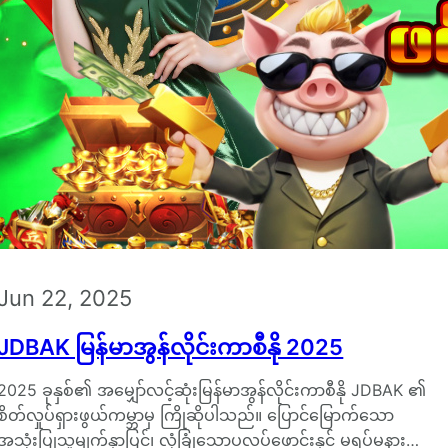
Jun 22, 2025
JDBAK မြန်မာအွန်လိုင်းကာစီနို 2025
2025 ခုနှစ်၏ အမျှော်လင့်ဆုံးမြန်မာအွန်လိုင်းကာစီနို JDBAK ၏
စိတ်လှုပ်ရှားဖွယ်ကမ္ဘာမှ ကြိုဆိုပါသည်။ ပြောင်မြောက်သော
အသုံးပြုသူမျက်နှာပြင်၊ လုံခြုံသောပလပ်ဖောင်းနှင့် မရပ်မနား…