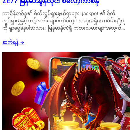
ZE77 မြန်မာအွန်လိုင်း စလော့ကာစီနို
ကာစီနိုတစ်ခု၏ စိတ်လှုပ်ရှားဖွယ်ရာများ၊ jackpot ၏ စိတ်
လှုပ်ရှားမှုနှင့် သင့်လက်ချောင်းထိပ်တွင် အဆုံးမရှိသောဂိမ်းမျိုးစုံ
ကို ရှာဖွေနေပါသလား။ မြန်မာနိုင်ငံရှိ ကစားသမားများအတွက်…
ဆက်ရန်
→