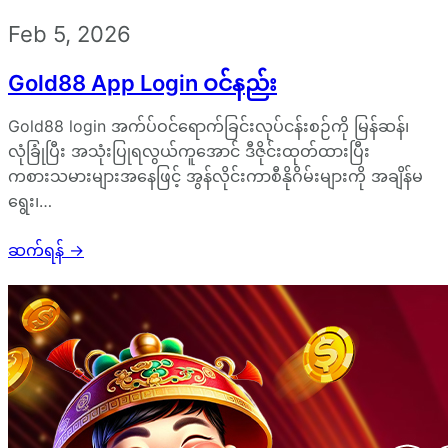
Feb 5, 2026
Gold88 App Login ဝင်နည်း
Gold88 login အက်ပ်ဝင်ရောက်ခြင်းလုပ်ငန်းစဉ်ကို မြန်ဆန်၊
လုံခြုံပြီး အသုံးပြုရလွယ်ကူအောင် ဒီဇိုင်းထုတ်ထားပြီး
ကစားသမားများအနေဖြင့် အွန်လိုင်းကာစီနိုဂိမ်းများကို အချိန်မ
ရွေး၊…
ဆက်ရန်
→