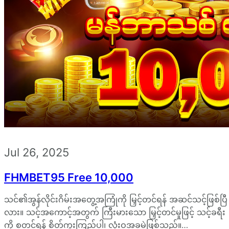
Jul 26, 2025
FHMBET95 Free 10,000
သင်၏အွန်လိုင်းဂိမ်းအတွေ့အကြုံကို မြှင့်တင်ရန် အဆင်သင့်ဖြစ်ပြီ
လား။ သင့်အကောင့်အတွက် ကြီးမားသော မြှင့်တင်မှုဖြင့် သင့်ခရီး
ကို စတင်ရန် စိတ်ကူးကြည့်ပါ၊ လုံးဝအခမဲ့ဖြစ်သည်။…