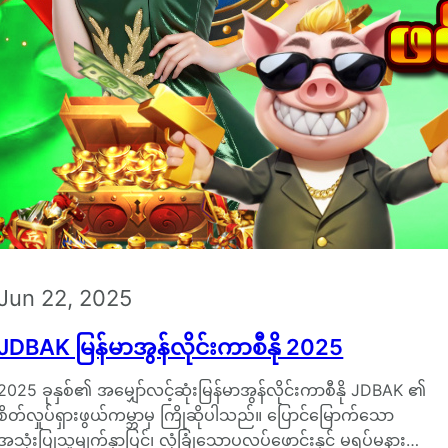
Jun 22, 2025
JDBAK မြန်မာအွန်လိုင်းကာစီနို 2025
2025 ခုနှစ်၏ အမျှော်လင့်ဆုံးမြန်မာအွန်လိုင်းကာစီနို JDBAK ၏
စိတ်လှုပ်ရှားဖွယ်ကမ္ဘာမှ ကြိုဆိုပါသည်။ ပြောင်မြောက်သော
အသုံးပြုသူမျက်နှာပြင်၊ လုံခြုံသောပလပ်ဖောင်းနှင့် မရပ်မနား…