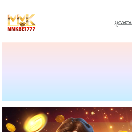
မူလစာမ