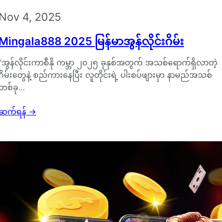
Nov 4, 2025
Mingala888 2025 မြန်မာအွန်လိုင်းဂိမ်း
“အွန်လိုင်းကာစီနို ကမ္ဘာ ၂၀၂၅ ခုနှစ်အတွက် အသစ်ရောက်ရှိလာတဲ့
ဂိမ်းတွေနဲ့ စည်ကားနေပြီး လူတိုင်းရဲ့ ပါးစပ်ဖျားမှာ နာမည်အသစ်
တစ်ခု…
ဆက်ရန်
→