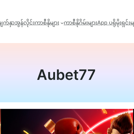
ျက်နှာ
အွန်လိုင်းကာစီနိုများ
ကာစီနိုဂိမ်းများ
App ‌‌
ပရိုမိုးရှင်း
Aubet77