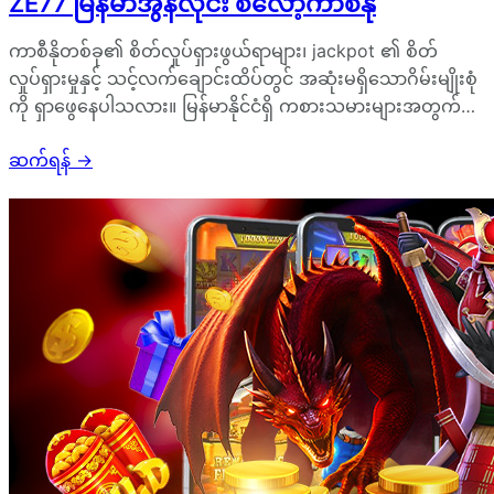
ZE77 မြန်မာအွန်လိုင်း စလော့ကာစီနို
ကာစီနိုတစ်ခု၏ စိတ်လှုပ်ရှားဖွယ်ရာများ၊ jackpot ၏ စိတ်
လှုပ်ရှားမှုနှင့် သင့်လက်ချောင်းထိပ်တွင် အဆုံးမရှိသောဂိမ်းမျိုးစုံ
ကို ရှာဖွေနေပါသလား။ မြန်မာနိုင်ငံရှိ ကစားသမားများအတွက်…
ဆက်ရန်
→