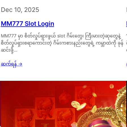
Dec 10, 2025
MM777 Slot Login
MM777 မှာ စိတ်လှုပ်ရှားဖွယ် slot ဂိမ်းတွေ၊ ကြီးမားတဲ့ဆုတွေနဲ့
စိတ်လှုပ်ရှားစရာကောင်းတဲ့ ဂိမ်းကစားနည်းတွေရဲ့ ကမ္ဘာထဲကို ခုန်
ဆင်းဖို့…
ဆက်ရန်
→