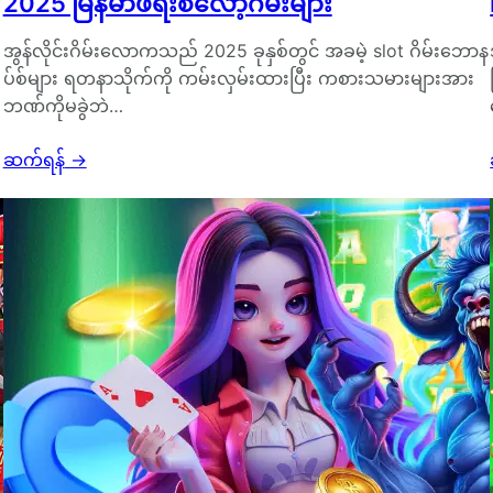
2025 မြန်မာဖရီးစလော့ဂိမ်းများ
အွန်လိုင်းဂိမ်းလောကသည် 2025 ခုနှစ်တွင် အခမဲ့ slot ဂိမ်းဘောန
ပ်စ်များ ရတနာသိုက်ကို ကမ်းလှမ်းထားပြီး ကစားသမားများအား
ဘဏ်ကိုမခွဲဘဲ…
ဆက်ရန်
→