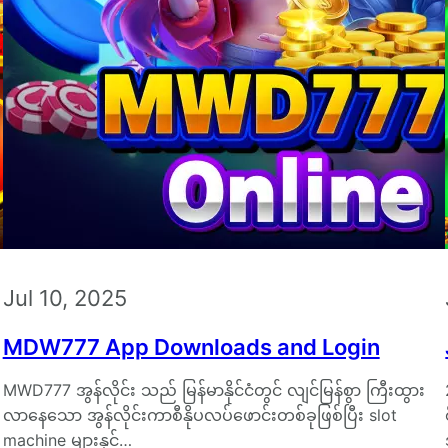
Jul 10, 2025
MDW777 App Downloads and Login
MWD777 အွန်လိုင်း သည် မြန်မာနိုင်ငံတွင် လျင်မြန်စွာ ကြီးထွား
လာနေသော အွန်လိုင်းကာစီနိုပလပ်ဖောင်းတစ်ခုဖြစ်ပြီး slot
machine များနှင့်…