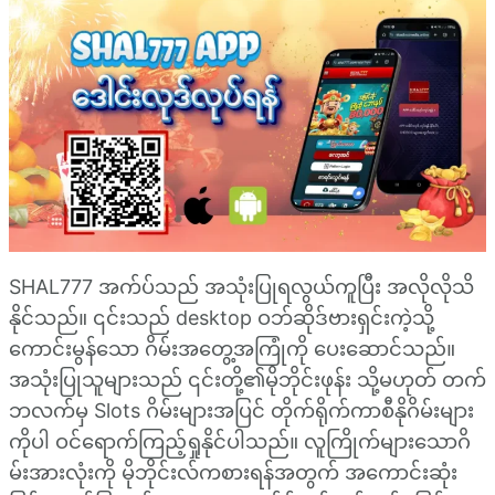
SHAL777 အက်ပ်သည် အသုံးပြုရလွယ်ကူပြီး အလိုလိုသိ
နိုင်သည်။ ၎င်းသည် desktop ဝဘ်ဆိုဒ်ဗားရှင်းကဲ့သို့
ကောင်းမွန်သော ဂိမ်းအတွေ့အကြုံကို ပေးဆောင်သည်။
အသုံးပြုသူများသည် ၎င်းတို့၏မိုဘိုင်းဖုန်း သို့မဟုတ် တက်
ဘလက်မှ Slots ဂိမ်းများအပြင် တိုက်ရိုက်ကာစီနိုဂိမ်းများ
ကိုပါ ဝင်ရောက်ကြည့်ရှုနိုင်ပါသည်။ လူကြိုက်များသောဂိ
မ်းအားလုံးကို မိုဘိုင်းလ်ကစားရန်အတွက် အကောင်းဆုံး