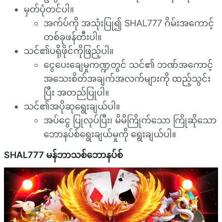
မှတ်ပုံတင်ပါ။
အက်ပ်ကို အသုံးပြု၍ SHAL777 ဂိမ်းအကောင့်
တစ်ခုဖန်တီးပါ။
သင်၏ပရိုဖိုင်ကိုဖြည့်ပါ။
ငွေပေးချေမှုကဏ္ဍတွင် သင်၏ ဘဏ်အကောင့်
အသေးစိတ်အချက်အလက်များကို ထည့်သွင်း
ပြီး အတည်ပြုပါ။
သင်၏အပိုဆုရွေးချယ်ပါ။
အပ်ငွေ ပြုလုပ်ပြီး၊ မိမိကြိုက်သော ကြိုဆိုသော
ဘောနပ်စ်ရွေးချယ်မှုကို ရွေးချယ်ပါ။
SHAL777 မန်ဘာသစ်ဘောနပ်စ်