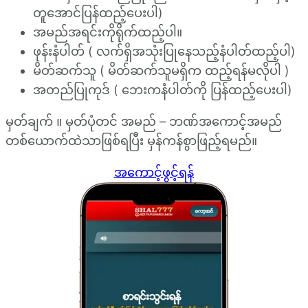
တူအောင်ပြန်ထည့်ပေးပါ)
အမည်အရင်းကိုရိုက်ထည့်ပါ။
ဖုန်းနံပါတ် ( လက်ရှိအသုံးပြုနေသည့်နံပါတ်ထည့်ပါ)
မိတ်ဆက်သူ ( မိတ်ဆက်သူမရှိက ထည့်ရန်မလိုပါ )
အတည်ပြုကုဒ် ( ဘေးကနံပါတ်ကို ပြန်ထည့်ပေးပါ)
မှတ်ချက် ။ မှတ်ပုံတင် အမည် – ဘဏ်အကောင့်အမည်
တစ်‌‌ယောက်ထဲသာဖြစ်ရပြီး မှန်ကန်စွာဖြည့်ရမည်။
အကောင့်ဖွင့်ရန်