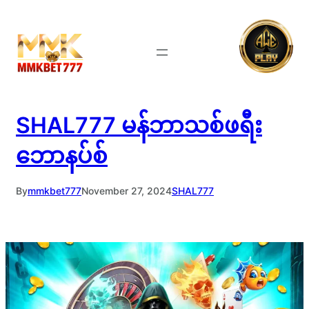
Skip
to
content
SHAL777 မန်ဘာသစ်ဖရီး
ဘောနပ်စ်
By
mmkbet777
November 27, 2024
SHAL777