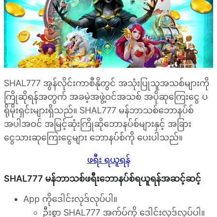
SHAL777 အွန်လိုင်းကာစီနိုတွင် အသုံးပြုသူအသစ်များကို
ကြိုဆိုရန်အတွက် အခမဲ့အဖွဲ့ဝင်အသစ် အပိုဆုကြေးငွေ ပ
ရိုမိုးရှင်းများရှိသည်။ SHAL777 မန်ဘာသစ်ဘောနပ်စ်
အပါအဝင် အမြင့်ဆုံးကြိုဆိုဘောနပ်စ်များနှင့် အခြား
ငွေသားဆုကြေးငွေများ ဘောနပ်စ်ကို ပေးပါသည်။
ဖရီး ရယူရန်
SHAL777 မန်ဘာသစ်ဖရီးဘောနပ်စ်ရယူရန်အဆင့်ဆင့်
App ကိုဒေါင်းလုဒ်လုပ်ပါ။
ဦးစွာ SHAL777 အက်ပ်ကို ဒေါင်းလုဒ်လုပ်ပါ။