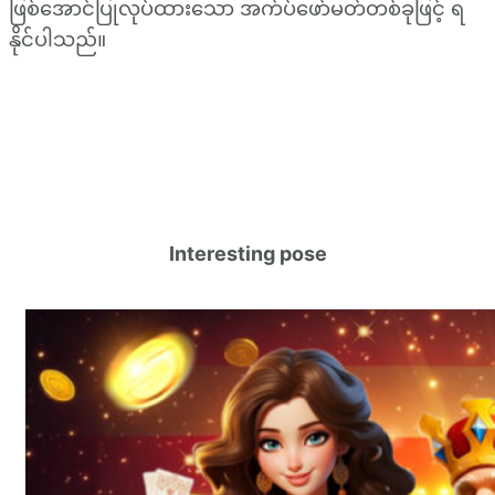
ဖြစ်အောင်ပြုလုပ်ထားသော အက်ပ်ဖော်မတ်တစ်ခုဖြင့် ရ
နိုင်ပါသည်။
Interesting pose