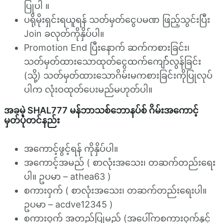
ပြုပါ ။
ပရိုမိုးရှင်းရယူရန် သတ်မှတ်ငွေပမဏ ဖြည့်သွင်းပြီး
Join ခလုတ်ကိုနှိပ်ပါ။
Promotion End ပြီးနောက် ဆက်ကစားခြင်း၊
သတ်မှတ်ထားသောထုတ်ငွေထက်ကျော််လွန်ခြင်း
(သို့) သတ်မှတ်ထားသောဂိမ်းမကစားခြင်းကိုပြုလုပ်
ပါက လုံးဝထုတ်ပေးမည်မဟုတ်ပါ။
အခမဲ့ SHAL777 မန်ဘာသစ်ဘောနပ်စ် ဂိမ်းအကောင့်
မှတ်ပုံတင်နည်း
အကောင့်ဖွင့်ရန် ကိုနှိပ်ပါ။
အကောင့်အမည် ( စာလုံးအသေး၊ တဆက်တည်းရေး
ပါ။ ဥပမာ – athea63 )
စကားဝှက် ( စာလုံးအသေး၊ တဆက်တည်းရေးပါ။
ဥပမာ – acdve12345 )
စကားဝှက် အတည်ပြုမည် (အပေါ်ကစကားဝှက်နှင့်