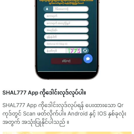
SHAL777 App ကိုဒေါင်းလုဒ်လုပ်ပါ။
SHAL777 App ကိုဒေါင်းလုဒ်လုပ်ရန် ပေးထားသော Qr
ကုဒ်တွင် Scan ဖတ်လိုက်ပါ။ Android နှင့် IOS နှစ်ခုလုံး
အတွက် အသုံးပြုနိုင်ပါသည် ။