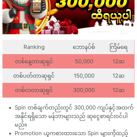
Ranking
ဘောနပ်စ်
ကြိမ်ရေ
တစ်နေ့တာဆုရှင်
50,000
12ဆ
တစ်ပတ်တာဆုရှင်
150,000
12ဆ
တစ်လတာဆုရှင်
300,000
12ဆ
Spin တစ်ချက်တည်းတွင် 300,000 ကျပ်နှင့်အထက်
အနိုင်ရရှိသော မန်ဘာများသည် ဆုငွေစာရင်းဝင်ပါ
မည်။
Promotion ယူကစားထားသော Spin များကိုထည့်