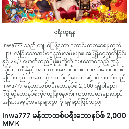
ဖရီးယူရန်
Inwa777 သည် ကျယ်ပြန့်သော လောင်းကစားစျေးကွက်
များ၊ လုံခြုံသောအပ်ငွေနည်းလမ်းများ၊ အမြန်ငွေထုတ်ခြင်း
နှင့် 24/7 ဖောက်သည်ပံ့ပိုးမှုတို့ကို ပေးဆောင်သည့် အွန်
လိုင်းကာစီနိုနှင့် အားကစားလောင်းကစားပလပ်ဖောင်းတစ်
ခုဖြစ်သည်။ အကောင့်အသစ်ဖွင့်သော အဖွဲ့ဝင်အသစ်သည်
Inwa777 မန်ဘာသစ်ဖရီးဘောနပ်စ် 2,000 ရရှိပါမည်။
ကြိုဆိုဘောနပ်စ်ကိုရယူပြီးနောက်၊ ကစားသမားများသည်
အခြားအခွင့်အရေးများစွာကို ရရှိမည်ဖြစ်သည်။
Inwa777 မန်ဘာသစ်ဖရီးဘောနပ်စ် 2,000
MMK