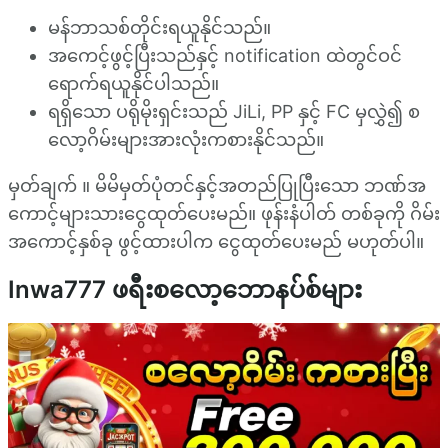
မန်ဘာသစ်တိုင်းရယူနိုင်သည်။
အကေင့်ဖွင့်ပြီးသည်နှင့် notification ထဲတွင်ဝင်
ရောက်ရယူနိုင်ပါသည်။
ရရှိသော ပရိုမိုးရှင်းသည် JiLi, PP နှင့် FC မှလွှဲ၍ စ
လော့ဂိမ်းများအားလုံးကစားနိုင်သည်။
မှတ်ချက် ။ မိမိမှတ်ပုံတင်နှင့်အတည်ပြုပြီးသော ဘဏ်အ
ကောင့်များသားငွေထုတ်ပေးမည်။ ဖုန်းနံပါတ် တစ်ခုကို ဂိမ်း
အကောင့်နှစ်ခု ဖွင့်ထားပါက ငွေထုတ်ပေးမည် မဟုတ်ပါ။
Inwa777 ဖရီးစလော့ဘောနပ်စ်များ