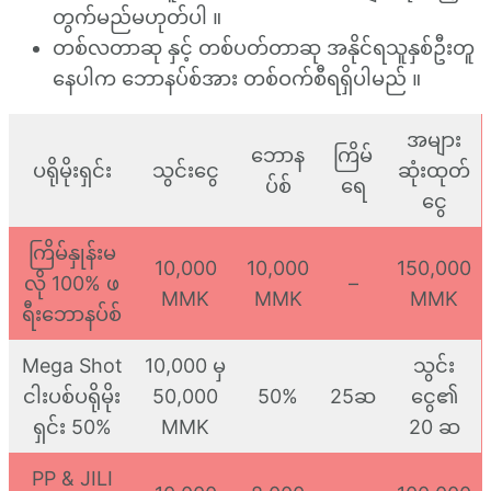
တွက်မည်မဟုတ်ပါ ။
တစ်လတာဆု နှင့် တစ်ပတ်တာဆု အနိုင်ရသူနှစ်ဦးတူ
နေပါက ဘောနပ်စ်အား တစ်ဝက်စီရရှိပါမည် ။
အများ
ဘောန
ကြိမ်
ပရိုမိုးရှင်း
သွင်းငွေ
ဆုံးထုတ်
ပ်စ်
ရေ
ငွေ
ကြိမ်နှုန်းမ
10,000
10,000
150,000
လို 100% ဖ
–
MMK
MMK
MMK
ရီးဘောနပ်စ်
Mega Shot
10,000 မှ
သွင်း
ငါးပစ်ပရိုမိုး
50,000
50%
25ဆ
ငွေ၏
ရှင်း 50%
MMK
20 ဆ
PP & JILI