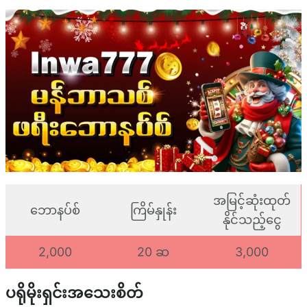
အမြင့်ဆုံးထုတ်
ဘောနပ်စ်
ကြိမ်နှုန်း
နိုင်သည့်ငွေ
2,000
20 ဆ
3,000
ပရိုမိုးရှင်းအသေးစိတ်