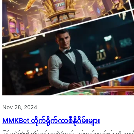
Nov 28, 2024
MMKBet တိုက်ရိုက်ကာစီနိုဂိမ်းများ
မြန်မာနိုင်ငံ၏ ထိပ်တန်းကာစီနိုသည် မည်သည့်စမတ်ဖုန်း သို့