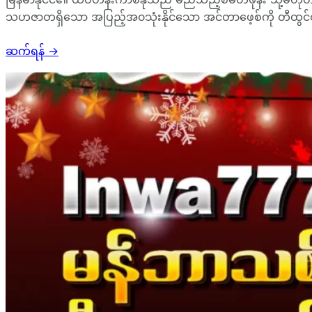
သဟဇာတရှိသော အပြည့်အ၀သုံးနိုင်သော အင်တာဖေ့စ်ကို တီထွ
ဆက်ရန်
→