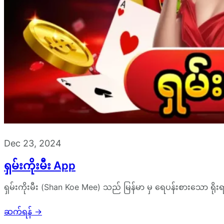
Dec 23, 2024
ရှမ်းကိုးမီး App
ရှမ်းကိုးမီး (Shan Koe Mee) သည် မြန်မာ မှ ရေပန်းစားသော ရိုး
ဆက်ရန်
→