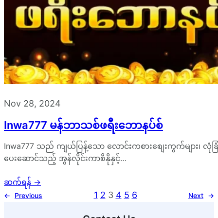
Nov 28, 2024
Inwa777 မန်ဘာသစ်ဖရီးဘောနပ်စ်
Inwa777 သည် ကျယ်ပြန့်သော လောင်းကစားစျေးကွက်များ၊ လုံခြုံသော
ပေးဆောင်သည့် အွန်လိုင်းကာစီနိုနှင့်…
ဆက်ရန်
→
1
2
3
4
5
6
←
Previous
Next
→