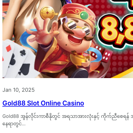
Jan 10, 2025
Gold88 Slot Online Casino
Gold88 အွန်လိုင်းကာစီနိုတွင် အရသာအားလုံးနှင့် ကိုက်ညီစေရန် အ
နေရာတွင်…