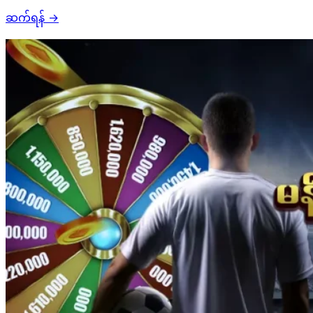
ဆက်ရန်
→