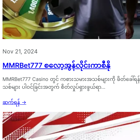
Nov 21, 2024
MMRBet777 စလော့အွန်လိုင်းကာစီနို
MMRBet777 Casino တွင် ကစားသမားအသစ်များကို ဖိတ်ခေါ်ရ
သစ်များ ပါဝင်ခြင်းအတွက် စိတ်လှုပ်ရှားဖွယ်ရာ…
ဆက်ရန်
→