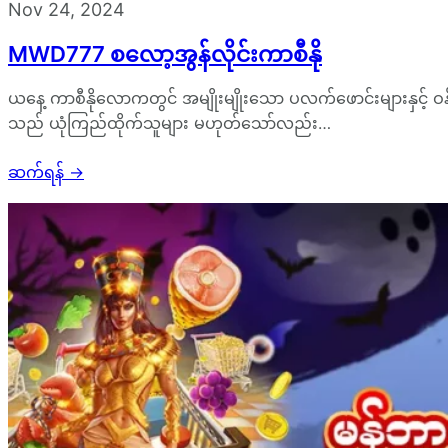
Nov 24, 2024
MWD777 စလော့အွန်လိုင်းကာစီနို
ယနေ့ ကာစီနိုလောကတွင် အမျိုးမျိုးသော ပလက်ဖောင်းများနှင့် ဝ
သည် ယုံကြည်ထိုက်သူများ မဟုတ်သော်လည်း…
ဆက်ရန်
→