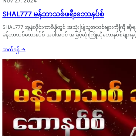
Nov 27, 2024
SHAL777 မန်ဘာသစ်ဖရီးဘောနပ်စ်
SHAL777 အွန်လိုင်းကာစီနိုတွင် အသုံးပြုသူအသစ်များကိုကြိုဆိုရ
မန်ဘာသစ်ဘောနပ်စ် အပါအဝင် အမြင့်ဆုံးကြိုဆိုဘောနပ်စ်များနှင
ဆက်ရန်
→