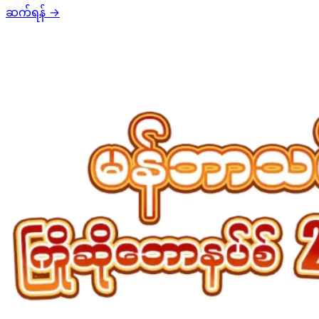
ဆက်ရန်
→