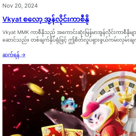
Nov 20, 2024
Vkyat စလော့ အွန်လိုင်းကာစီနို
Vkyat MMK ကာစီနိုသည် အကောင်းဆုံးမြန်မာအွန်လိုင်းကာစီနိုများထ
ဆောင်သည်။ တစ်ချက်နှိပ်ရုံဖြင့် ဤစိတ်လှုပ်ရှားဖွယ်ကမ်းလှမ်းချ
ဆက်ရန်
→