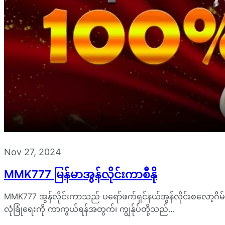
Nov 27, 2024
MMK777 မြန်မာအွန်လိုင်းကာစီနို
MMK777 အွန်လိုင်းကာသည် ပရော်ဖက်ရှင်နယ်အွန်လိုင်းစလော့ဂ
လုံခြုံရေးကို ကာကွယ်ရန်အတွက်၊ ကျွန်ုပ်တို့သည်…