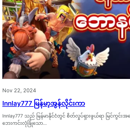
Nov 22, 2024
Innlay777 မြန်မာ့အွန်လိုင်းကာ
Innlay777 သည် မြန်မာနိုင်ငံတွင် စိတ်လှုပ်ရှားဖွယ်ရာ မြင်ကွင်
ဘေးကင်းလုံခြုံသော…