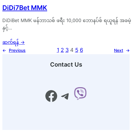
DiDi7Bet MMK
DiDiBet MMK မန်ဘာသစ် ဖရီး 10,000 ဘောနပ်စ် ရယူရန် အခမဲ့ အ
နှင့်…
ဆက်ရန်
→
1
2
3
4
5
6
←
Previous
Next
→
Contact Us
Facebook
Telegram