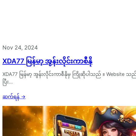
Nov 24, 2024
XDA77 မြန်မာ့ အွန်းလိုင်းကာစီနို
XDA77 မြန်မာ့ အွန်းလိုင်းကာစီနိုမှ ကြိုဆိုပါသည် ။ Website သ
ပြီး…
ဆက်ရန်
→