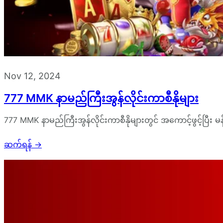
Nov 12, 2024
777 MMK နာမည်ကြီးအွန်လိုင်းကာစီနိုများ
777 MMK နာမည်ကြီးအွန်လိုင်းကာစီနိုများတွင် အကောင့်ဖွင့်ပြီး မန
ဆက်ရန်
→