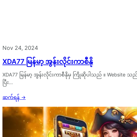
Nov 24, 2024
XDA77 မြန်မာ့ အွန်းလိုင်းကာစီနို
XDA77 မြန်မာ့ အွန်းလိုင်းကာစီနိုမှ ကြိုဆိုပါသည် ။ Website သ
ပြီး…
ဆက်ရန်
→