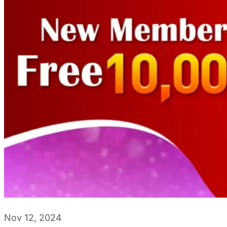
Nov 12, 2024