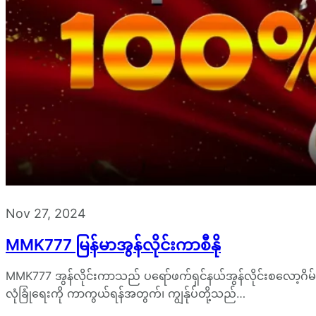
Nov 27, 2024
MMK777 မြန်မာအွန်လိုင်းကာစီနို
MMK777 အွန်လိုင်းကာသည် ပရော်ဖက်ရှင်နယ်အွန်လိုင်းစလော့ဂ
လုံခြုံရေးကို ကာကွယ်ရန်အတွက်၊ ကျွန်ုပ်တို့သည်…