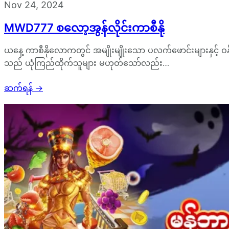
Nov 24, 2024
MWD777 စလော့အွန်လိုင်းကာစီနို
ယနေ့ ကာစီနိုလောကတွင် အမျိုးမျိုးသော ပလက်ဖောင်းများနှင့် ဝ
သည် ယုံကြည်ထိုက်သူများ မဟုတ်သော်လည်း…
ဆက်ရန်
→