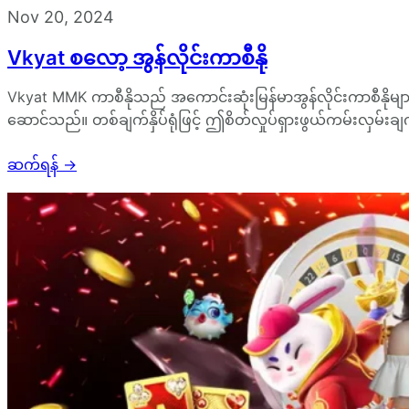
Nov 20, 2024
Vkyat စလော့ အွန်လိုင်းကာစီနို
Vkyat MMK ကာစီနိုသည် အကောင်းဆုံးမြန်မာအွန်လိုင်းကာစီနိုများထ
ဆောင်သည်။ တစ်ချက်နှိပ်ရုံဖြင့် ဤစိတ်လှုပ်ရှားဖွယ်ကမ်းလှမ်းချ
ဆက်ရန်
→