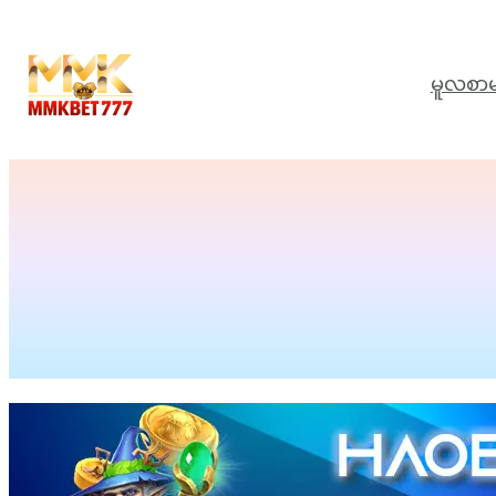
မူလစာမ