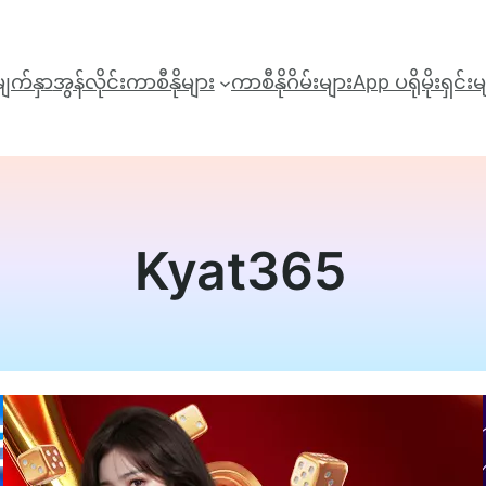
ျက်နှာ
အွန်လိုင်းကာစီနိုများ
ကာစီနိုဂိမ်းများ
App ‌‌
ပရိုမိုးရှင်း
Kyat365