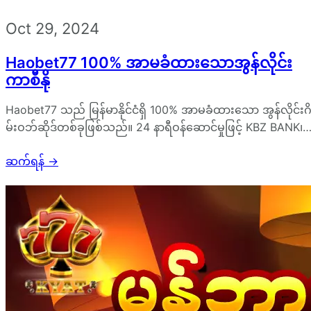
Oct 29, 2024
Haobet77 100% အာမခံထားသောအွန်လိုင်း
ကာစီနို
Haobet77 သည် မြန်မာနိုင်ငံရှိ 100% အာမခံထားသော အွန်လိုင်းဂ
မ်းဝဘ်ဆိုဒ်တစ်ခုဖြစ်သည်။ 24 နာရီဝန်ဆောင်မှုဖြင့် KBZ BANK၊
ဆက်ရန်
→